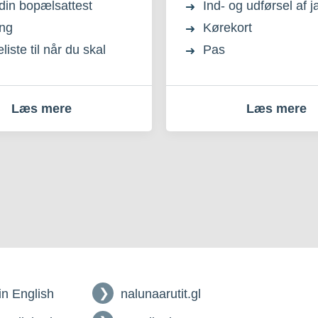
din bopælsattest
Ind- og udførsel af 
ing
Kørekort
iste til når du skal
Pas
Læs mere
Læs mere
 in English
nalunaarutit.gl