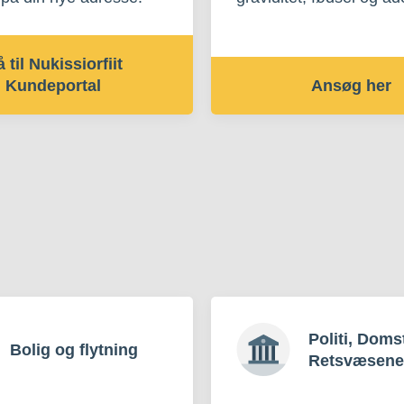
 til Nukissiorfiit
Kundeportal
Ansøg her
Politi, Doms
Bolig og flytning
Retsvæsene