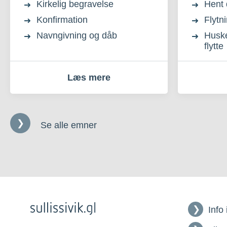
Kirkelig begravelse
Hent 
Konfirmation
Flytn
Navngivning og dåb
Huskel
flytte
Læs mere
Se alle emner
Info