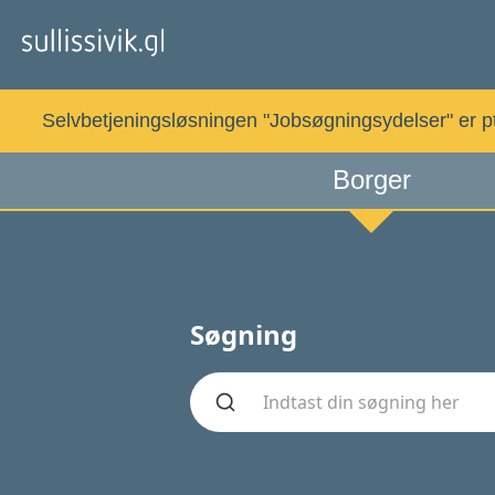
Gå
til
indholdet
Selvbetjeningsløsningen "Jobsøgningsydelser" er pt. 
Borger
!!!Søg!!!
Søgning