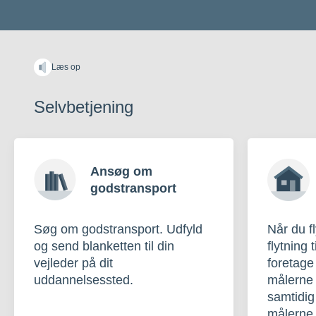
Læs op
Selvbetjening
Ansøg om
godstransport
Søg om godstransport. Udfyld
Når du f
og send blanketten til din
flytning t
vejleder på dit
foretage
uddannelsessted.
målerne
samtidig
målerne 