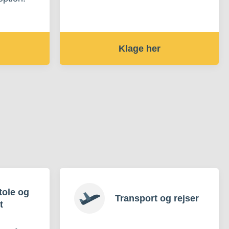
Klage her
tole og
Transport og rejser
t