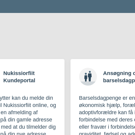
Nukissiorfiit
Ansøgning 
Kundeportal
barselsdag
lytter kan du melde din
Barselsdagpenge er en
il Nukissiorfiit online, og
økonomisk hjælp, foræ
 en afmelding af
adoptivforældre kan få 
 på din gamle adresse
forbindelse med deres 
 med at du tilmelder dig
eller fravær i forbinde
på din nye adresse.
graviditet, fødsel og ad