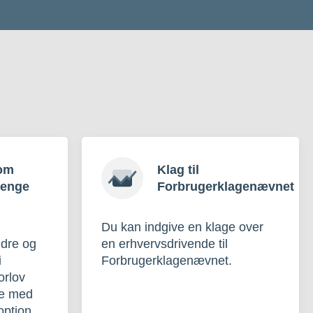
om
Klag til
penge
Forbrugerklagenævnet
Du kan indgive en klage over
ldre og
en erhvervsdrivende til
i
Forbrugerklagenævnet.
orlov
lse med
option.