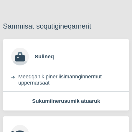
Sammisat soqutigineqarnerit
Sulineq
Meeqqanik pinerliisimannginnermut
uppernarsaat
Sukumiinerusumik atuaruk