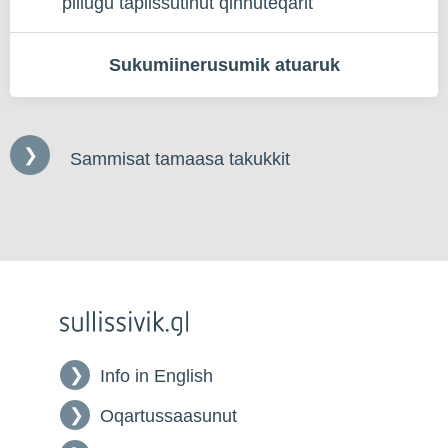
pillugu tapiissutinut qinnuteqarit
Sukumiinerusumik atuaruk
Sammisat tamaasa takukkit
Info in English
Oqartussaasunut