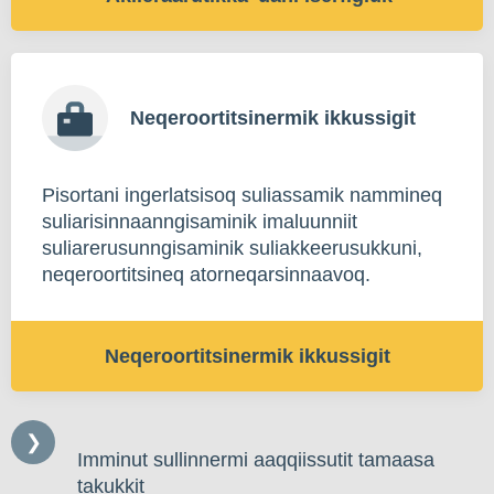
Neqeroortitsinermik ikkussigit
Pisortani ingerlatsisoq suliassamik nammineq
suliarisinnaanngisaminik imaluunniit
suliarerusunngisaminik suliakkeerusukkuni,
neqeroortitsineq atorneqarsinnaavoq.
Neqeroortitsinermik ikkussigit
Imminut sullinnermi aaqqiissutit tamaasa
takukkit