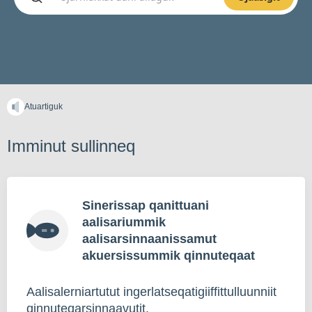
Atuartiguk
Imminut sullinneq
Sinerissap qanittuani
aalisariummik
aalisarsinnaanissamut
akuersissummik qinnuteqaat
Aalisalerniartutut ingerlatseqatigiiffittulluunniit
qinnuteqarsinnaavutit.