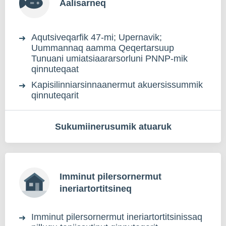
Aalisarneq
Aqutsiveqarfik 47-mi; Upernavik;
Uummannaq aamma Qeqertarsuup
Tunuani umiatsiaararsorluni PNNP-mik
qinnuteqaat
Kapisilinniarsinnaanermut akuersissummik
qinnuteqarit
Sukumiinerusumik atuaruk
Imminut pilersornermut
ineriartortitsineq
Imminut pilersornermut ineriartortitsinissaq