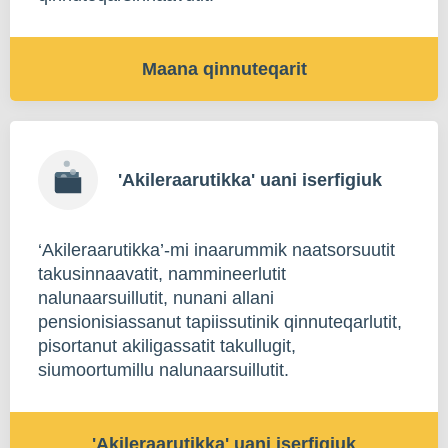
Maana qinnuteqarit
'Akileraarutikka' uani iserfigiuk
‘Akileraarutikka’-mi inaarummik naatsorsuutit
takusinnaavatit, nammineerlutit
nalunaarsuillutit, nunani allani
pensionisiassanut tapiissutinik qinnuteqarlutit,
pisortanut akiligassatit takullugit,
siumoortumillu nalunaarsuillutit.
'Akileraarutikka' uani iserfigiuk