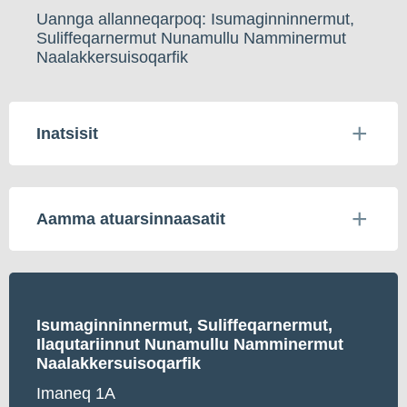
Uannga allanneqarpoq: Isumaginninnermut,
Suliffeqarnermut Nunamullu Namminermut
Naalakkersuisoqarfik
Inatsisit
Aamma atuarsinnaasatit
Isumaginninnermut, Suliffeqarnermut,
Ilaqutariinnut Nunamullu Namminermut
Naalakkersuisoqarfik
Imaneq 1A