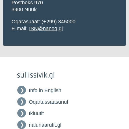
Postboks 970
3900 Nuuk
Oqarasuaat: (+299) 345000
E-mail:
ISN@nanoq.gl
Info in English
Oqartussaasunut
Ikiuutit
nalunaarutit.gl