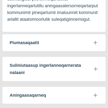
ingerlanneqarlutillu aningaasalersorneqartarput
kommunimit pineqartumit imaluunniit kommunit
arlallit ataatsimoorlutik suleqatigiinnerisigut.
Piumasaqaatit
Suliniutaasup ingerlanneqarnerata
nalaani
Aningaasaqarneq