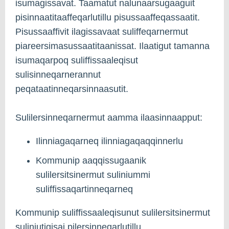
isumagissavat. Taamatut nalunaarsugaaguit
pisinnaatitaaffeqarlutillu pisussaaffeqassaatit.
Pisussaaffivit ilagissavaat suliffeqarnermut
piareersimasussaatitaanissat. Ilaatigut tamanna
isumaqarpoq suliffissaaleqisut
sulisinneqarnerannut
peqataatinneqarsinnaasutit.
Sulilersinneqarnermut aamma ilaasinnaapput:
Ilinniagaqarneq ilinniagaqaqqinnerlu
Kommunip aaqqissugaanik
sulilersitsinermut suliniummi
suliffissaqartinneqarneq
Kommunip suliffissaaleqisunut sulilersitsinermut
suliniutigisai pilersinneqarlutillu,