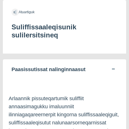
Atuartiguk
Suliffissaaleqisunik
sulilersitsineq
Paasissutissat nalinginnaasut
Arlaannik pissuteqartumik suliffiit
annaasimagukku imaluunniit
ilinniagaqareernerpit kingorna suliffissaaleqiguit,
suliffissaaleqisutut nalunaarsorneqarnissat