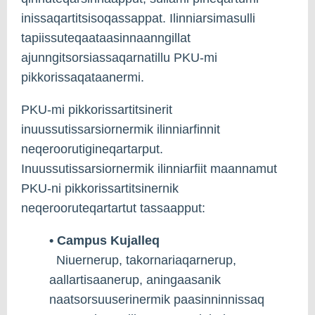
inissaqartitsisoqassappat. Ilinniarsimasulli
tapiissuteqaataasinnaanngillat
ajunngitsorsiassaqarnatillu PKU-mi
pikkorissaqataanermi.
PKU-mi pikkorissartitsinerit
inuussutissarsiornermik ilinniarfinnit
neqeroorutigineqartarput.
Inuussutissarsiornermik ilinniarfiit maannamut
PKU-ni pikkorissartitsinernik
neqerooruteqartartut tassaapput:
• Campus Kujalleq
Niuernerup, takornariaqarnerup,
aallartisaanerup, aningaasanik
naatsorsuuserinermik paasinninnissaq