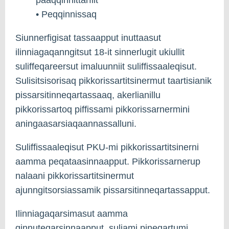
• Peqqinnissaq
Siunnerfigisat tassaapput inuttaasut
ilinniagaqanngitsut 18-it sinnerlugit ukiullit
suliffeqareersut imaluunniit suliffissaaleqisut.
Sulisitsisorisaq pikkorissartitsinermut taartisianik
pissarsitinneqartassaaq, akerlianillu
pikkorissartoq piffissami pikkorissarnermini
aningaasarsiaqaannassalluni.
Suliffissaaleqisut PKU-mi pikkorissartitsinerni
aamma peqataasinnaapput. Pikkorissarnerup
nalaani pikkorissartitsinermut
ajunngitsorsiassamik pissarsitinneqartassapput.
Ilinniagaqarsimasut aamma
qinnuteqarsinnaapput, suliami pineqartumi