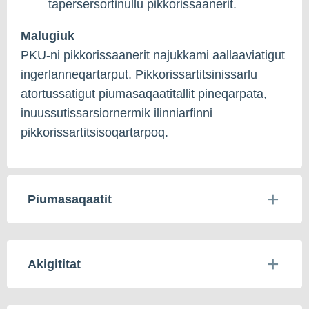
tapersersortinullu pikkorissaanerit.
Malugiuk
PKU-ni pikkorissaanerit najukkami aallaaviatigut
ingerlanneqartarput. Pikkorissartitsinissarlu
atortussatigut piumasaqaatitallit pineqarpata,
inuussutissarsiornermik ilinniarfinni
pikkorissartitsisoqartarpoq.
Piumasaqaatit
Akigititat