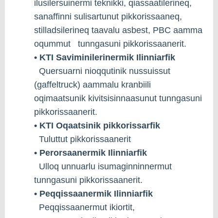
ilusilersuinermi teknikki, qiassaatilerineq,
sanaffinni sulisartunut pikkorissaaneq,
stilladsilerineq taavalu asbest, PBC aamma
oqummut tunngasuni pikkorissaanerit.
• KTI Saviminilerinermik Ilinniarfik
Quersuarni nioqqutinik nussuissut
(gaffeltruck) aammalu kranbiili
oqimaatsunik kivitsisinnaasunut tunngasuni
pikkorissaanerit.
• KTI Oqaatsinik pikkorissarfik
Tuluttut pikkorissaanerit
• Perorsaanermik Ilinniarfik
Ulloq unnuarlu isumaginninnermut
tunngasuni pikkorissaanerit.
• Peqqissaanermik Ilinniarfik
Peqqissaanermut ikiortit,