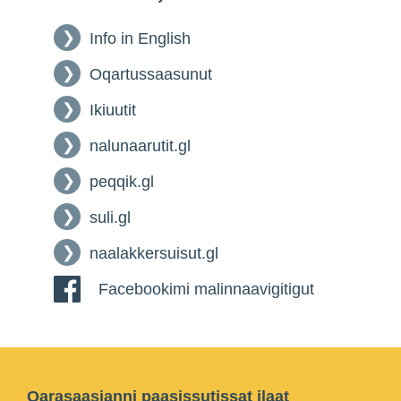
Info in English
Oqartussaasunut
Ikiuutit
nalunaarutit.gl
peqqik.gl
suli.gl
naalakkersuisut.gl
Facebookimi malinnaavigitigut
Qarasaasianni paasissutissat ilaat