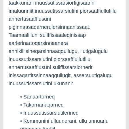
taakkunani inuussutissarsiorfigisaanni
imaluunniit inuussutissarsiutini piorsaaffiullutillu
annertusaaffiusuni
piginnaasaqarnerulersinnaanissaat.
Taamaalilluni suliffissaaleqinissap
aarlerinartoqarsinnaanera
annikillisineqarsinnaaqqullugu, ilutigalugulu
inuussutissarsiutini piorsaaffiullutillu
annertusaaffiusuni suliffissarsiornerit
inissaqartitssinnaaqqullugit, assersuutigalugu
inuussutissarsiutini ukunani:
• Sanaartorneq
• Takornariaqarneq
• Inuussutissarsiutilerineq
• Kommunini ulluunerani, ullu unnuarlu
paaqqinnittarfiit