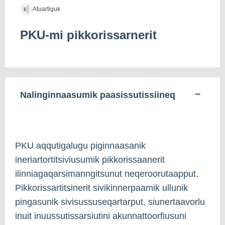
Atuartiguk
PKU-mi pikkorissarnerit
Nalinginnaasumik paasissutissiineq
PKU aqqutigalugu piginnaasanik
ineriartortitsiviusumik pikkorissaanerit
ilinniagaqarsimanngitsunut neqeroorutaapput.
Pikkorissartitsinerit sivikinnerpaamik ullunik
pingasunik sivisussuseqartarput, siunertaavorlu
inuit inuussutissarsiutini akunnattoorfiusuni