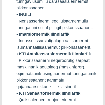
tunngaviusumillu qarasaasialerinermut
pikkorissaanerit.
• INUILI
Nerisasserinermi eqqiluisaarnermullu
tunngasuni suliat pillugit pikkorissaanerit.
• Imarsiornermik Ilinniarfik
Inuussutissarsiutigalugu aalisarnermi
isumannaallisaanermut pikkorissaanerit.
• KTI Aatsitassarsiornermik Ilinniarfik
Pikkorissaanerni neqeroorutigisarpaat
maskiinanik aqutsineq (maskinfører),
oqimaatsunik usingiaanermut tunngasumik
pikkorissaanerit aammalu
qajannaarsukkanik kivitsinerit.
• KTI Sanaartornermik Ilinniarfik
Qalissalerineq, ruujorilerinermi