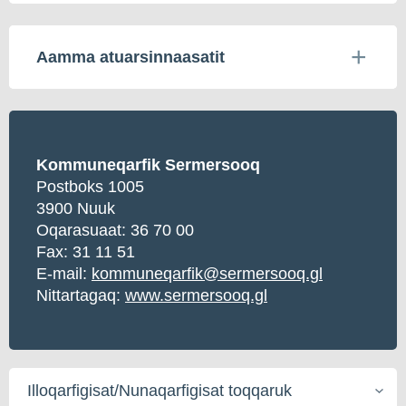
Aamma atuarsinnaasatit
Kommuneqarfik Sermersooq
Postboks 1005
3900 Nuuk
Oqarasuaat:
36 70 00
Fax: 31 11 51
E-mail:
kommuneqarfik@sermersooq.gl
Nittartagaq:
www.sermersooq.gl
Illoqarfigisat/Nunaqarfigisat
toqqaruk