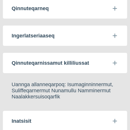
Qinnuteqarneq
Ingerlatseriaaseq
Qinnuteqarnissamut killiliussat
Uannga allanneqarpoq: Isumaginninnermut,
Suliffeqarnermut Nunamullu Namminermut
Naalakkersuisoqarfik
Inatsisit