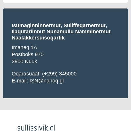
Isumaginninnermut, Suliffeqarnermut,
Ilaqutariinnut Nunamullu Namminermut
Naalakkersuisoqarfik
Imaneq 1A
Postboks 970
3900 Nuuk
Oqarasuaat: (+299) 345000
E-mail:
ISN@nanoq.gl