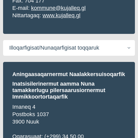
Fax: 704 177
E-mail:
kommune@kujalleq.gl
Nittartagaq:
www.kujalleq.gl
Illoqarfigisat/Nunaqarfigisat
toqqaruk
Aningaasaqarnermut Naalakkersuisoqarfik
Inatsisilerinermut aamma Nuna
tamakkerlugu pilersaarusiornermut
Immikkoortortaqarfik
Imaneq 4
Postboks 1037
3900 Nuuk
Oqarasuaat:
(+299) 34 50 00