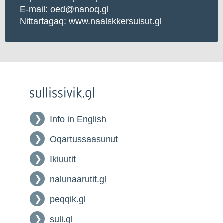
E-mail:
oed@nanoq.gl
Nittartagaq:
www.naalakkersuisut.gl
Info in English
Oqartussaasunut
Ikiuutit
nalunaarutit.gl
peqqik.gl
suli.gl