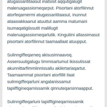
atugassarititaasut inatsisit aqqutigalugit
maleruagassiorneqarput. Pisortani atorfilinnut
atorfeqarnermi atugassarititaasut, inunnut
ataasiakkaanut atuuttut aamma matumani
isumaqatigiissutit malillugit
maleruagassiorneqarlutik. Kinguliini allassimasut
pisortani atorfilinnut taamaallaat atuupput.
Sulinngiffeqarneq akisusinnaavoq.
Assersuutigalugu timmisartumut ikissutissat
akunnittarfimmiinnissallu akilertariaqartut.
Taamaammat pisortani atorfillit ilaat
sulinngiffeqarluni angalanissamut
tapiiffigineqarnissamik qinnuteqarsinnaapput.
Sulinngiffeqarluni tapiiffigineqarnissamik