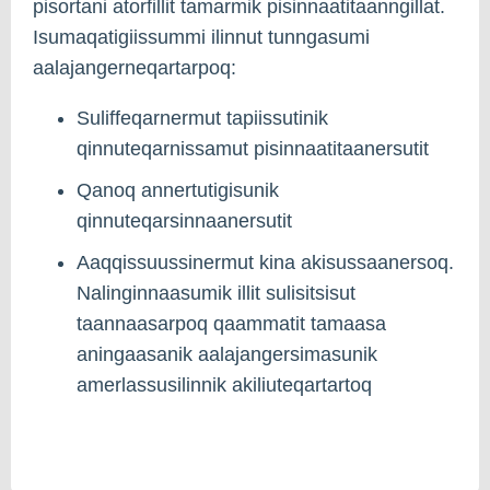
pisortani atorfillit tamarmik pisinnaatitaanngillat.
Isumaqatigiissummi ilinnut tunngasumi
aalajangerneqartarpoq:
Suliffeqarnermut tapiissutinik
qinnuteqarnissamut pisinnaatitaanersutit
Qanoq annertutigisunik
qinnuteqarsinnaanersutit
Aaqqissuussinermut kina akisussaanersoq.
Nalinginnaasumik illit sulisitsisut
taannaasarpoq qaammatit tamaasa
aningaasanik aalajangersimasunik
amerlassusilinnik akiliuteqartartoq