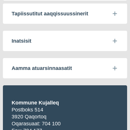
Tapiissutitut aaqqissuussinerit
Inatsisit
Aamma atuarsinnaasatit
Kommune Kujalleq
Postboks 514
3920 Qaqortoq
Oqarasuaat:
704 100