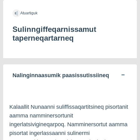
Atuartiguk
Sulinngiffeqarnissamut
taperneqartarneq
Nalinginnaasumik paasissutissiineq
Kalaallit Nunaanni suliffissaqartitsineq pisortanit
aamma namminersortunit
ingerlatsivigineqarpoq. Namminersortut aamma
pisortat ingerlassaanni sulinermi