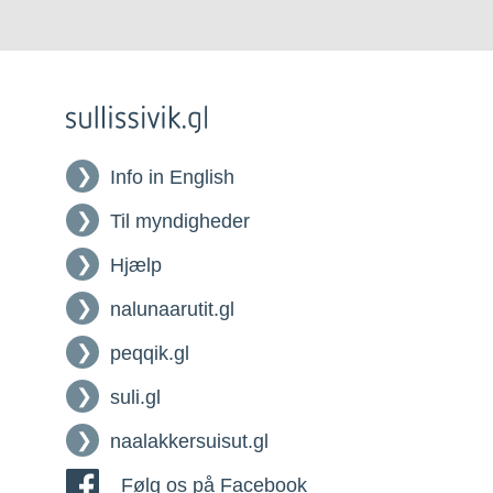
Info in English
Til myndigheder
Hjælp
nalunaarutit.gl
peqqik.gl
suli.gl
naalakkersuisut.gl
Følg os på Facebook