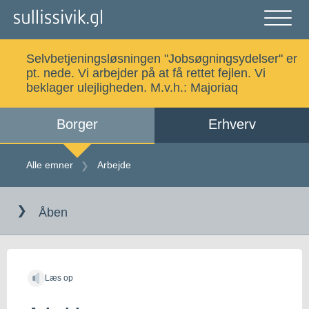
Gå
til
indholdet
Åben
og
Selvbetjeningsløsningen "Jobsøgningsydelser" er
luk
Søg
pt. nede. Vi arbejder på at få rettet fejlen. Vi
menu
beklager ulejligheden. M.v.h.:
Majoriaq
Borger
Erhverv
Alle emner
Selvbetjening
Alle emner
Arbejde
Gå
Log ind
Digital Post
til
Åben
indholdet
Kalaallisut
Læs op