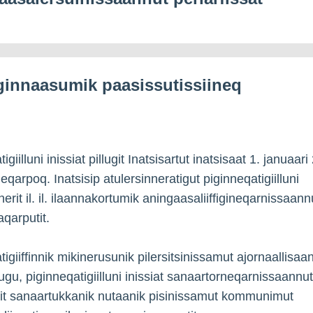
ginnaasumik paasissutissiineq
igiilluni inissiat pillugit Inatsisartut inatsisaat 1. januaar
eqarpoq. Inatsisip atulersinneratigut piginneqatigiilluni
rnerit il. il. ilaannakortumik aningaasaliiffigineqarnissaann
aqarputit.
tigiiffinnik mikinerusunik pilersitsinissamut ajornaallisaa
ugu, piginneqatigiilluni inissiat sanaartorneqarnissaannut
it sanaartukkanik nutaanik pisinissamut kommunimut