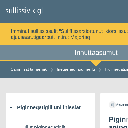
Gå
til
indholdet
Imminut sullississutit "Suliffissarsiortunut ikiorsi
ajuusaarutigaarput. In.in.:
Majoriaq
Innuttaasumut
Sammisat tamarmik
Ineqarneq nuunnerlu
Piginneqatigii
Gå
til
Atuarti
indholdet
Piginneqatigiilluni inissiat
Piginn
aning
Illut piginneqatigiit