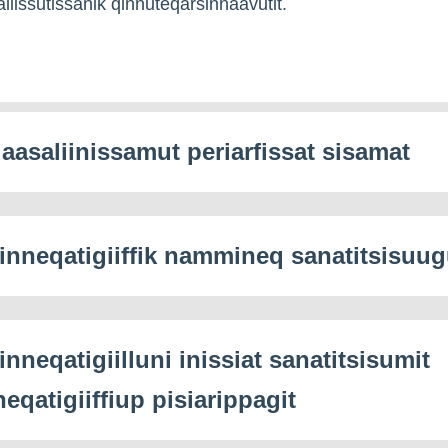
liissutissanik qinnuteqarsinnaavutit.
aasaliinissamut periarfissat sisamat
ginneqatigiiffik nammineq sanatitsisuug
inneqatigiilluni inissiat sanatitsisumit
eqatigiiffiup pisiarippagit