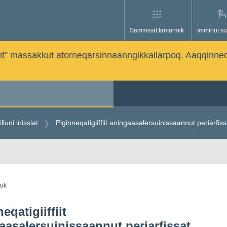
Sammisat tamarmik
Imminut su
issutit" massakkut atorneqarsinnaanngikkallarpoq. Aaqqinne
lluni inissiat
Piginneqatigiiffiit aningaasalersuinissaannut periarfiss
guk
eqatigiiffiit
aasalersuinissaannut periarfissat