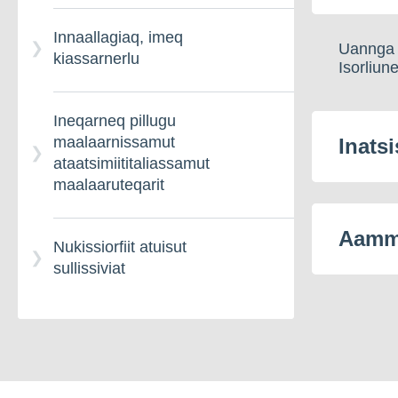
Innaallagiaq, imeq
Uannga 
kiassarnerlu
Isorliu
Ineqarneq pillugu
maalaarnissamut
Inatsi
ataatsimiititaliassamut
maalaaruteqarit
Aamma
Nukissiorfiit atuisut
sullissiviat