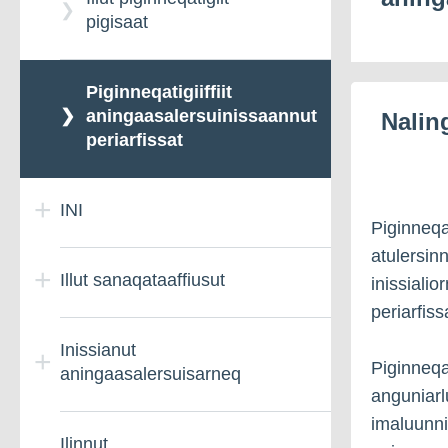
pigisaat
Piginneqatigiiffiit
aningaasalersuinissaannut
Nalin
periarfissat
INI
Piginneqat
atulersinn
Illut sanaqataaffiusut
INImi najugaqartunut
inissialio
paasissutissat
periarfiss
Inissianut
Illut sanaqataaffiusut
Piginneqa
aningaasalersuisarneq
INIp imminut
anguniarl
kiffartuussivia atoruk -
INImi najugaqartunut
imaluunni
Ilinnut
Illuliortarnernut