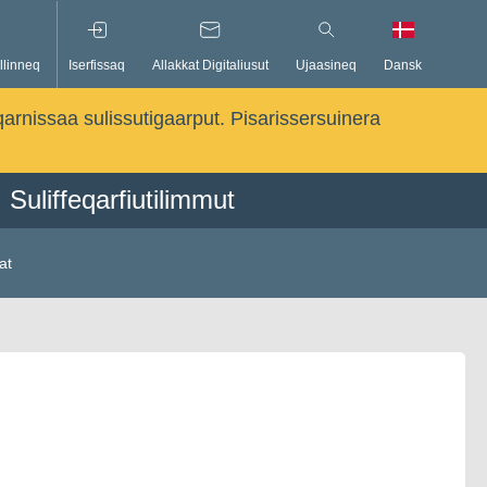
llinneq
Iserfissaq
Allakkat Digitaliusut
Ujaasineq
Dansk
qarnissaa sulissutigaarput. Pisarissersuinera
Suliffeqarfiutilimmut
at