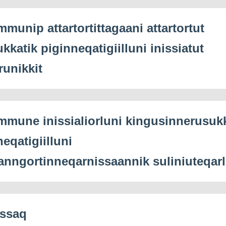
mmunip attartortittagaani attartortut
ukkatik piginneqatigiilluni inissiatut
runikkit
mmune inissialiorluni kingusinnerusuk
eqatigiilluni
ianngortinneqarnissaannik suliniuteqar
issaq