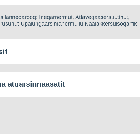
allanneqarpoq: Ineqarnermut, Attaveqaasersuutinut,
nerusunut Upalungaarsimanermullu Naalakkersuisoqarfik
sit
 atuarsinnaasatit