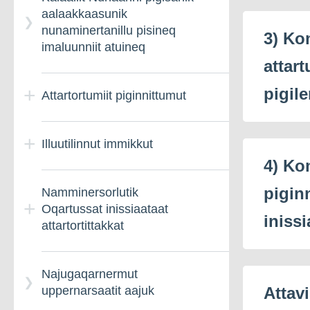
aalaakkaasunik
nunaminertanillu pisineq
3) Ko
imaluunniit atuineq
attart
pigile
Attartortumiit piginnittumut
Illuutilinnut immikkut
Nammineq pigisamik
inissiaatillit peqatigiiffiat –
4) Ko
Nalinginnaasumik
piginn
Namminersorlutik
Illumik piginnittut
paasissutissiineq
Oqartussat inissiaataat
nikinnerat – Nalunaarneq
iniss
attartortittakkat
Attartortumit piginnittumut
aaqqiissut
Najugaqarnermut
Namminersorlutik
Attav
uppernarsaatit aajuk
Oqartussat inissiaataat
attartortittakkat