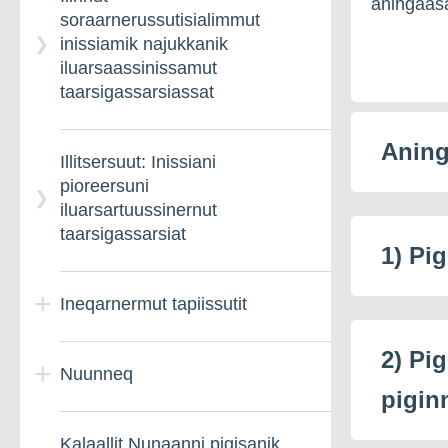
aningaasa
soraarnerussutisialimmut
aningaasalersuisarneq
inissiamik najukkanik
INImi inissarsiortunut
pillugu taarsigassarsineq
iluarsaassinissamut
paasissutissat
taarsigassarsiassat
Illuliortiternernut
INIp imminut
aningaasalersuineq
Aning
Illitsersuut: Inissiani
kiffartuussiviatigut
pillugu inatsit
pioreersuni
inissarsiortumut
iluarsartuussinernut
taarsigassarsiat
1) Pi
Ineqarnermut tapiissutit
2) Pig
Nuunneq
Ineqarnermut
piginn
tapiiffigineqarnissamik
qinnuteqarit
Kalaallit Nunaanni pigisanik