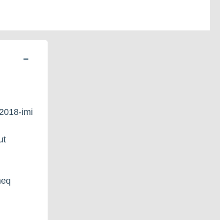
i 2018-imi
ut
neq