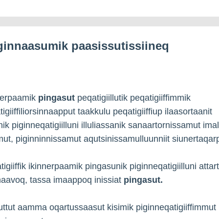
ginnaasumik paasissutissiineq
nnerpaamik
pingasut
peqatigiillutik peqatigiiffimmik
igiiffiliorsinnaapput taakkulu peqatigiiffiup ilaasortaanit
ik piginneqatigiilluni illuliassanik sanaartornissamut imal
mut, piginninnissamut aqutsinissamulluunniit siunertaqar
igiiffik ikinnerpaamik pingasunik piginneqatigiilluni attar
aavoq, tassa imaappoq inissiat
pingasut.
uuttut aamma oqartussaasut kisimik piginneqatigiiffimmut