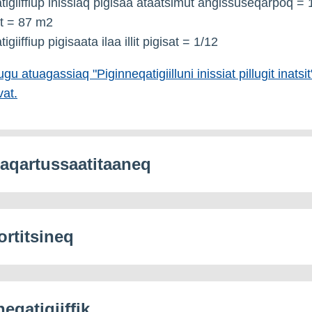
tigiiffiup inissiaq pigisaa ataatsimut angissuseqarpoq =
iat = 87 m2
igiiffiup pigisaata ilaa illit pigisat = 1/12
gu atuagassiaq "Piginneqatigiilluni inissiat pillugit inatsit
at.
aqartussaatitaaneq
ortitsineq
eqatigiiffik