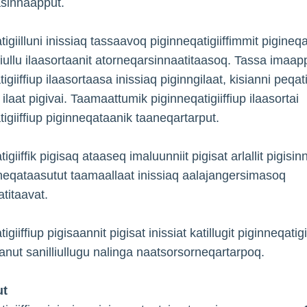
asinnaapput.
igiilluni inissiaq tassaavoq piginneqatigiiffimmit pigineq
ffiullu ilaasortaanit atorneqarsinnaatitaasoq. Tassa imaap
igiiffiup ilaasortaasa inissiaq piginngilaat, kisianni peqati
ilaat pigivai. Taamaattumik piginneqatigiiffiup ilaasortai
tigiiffiup piginneqataanik taaneqartarput.
igiiffik pigisaq ataaseq imaluunniit pigisat arlallit pigisin
iginneqataasutut taamaallaat inissiaq aalajangersimasoq
atitaavat.
igiiffiup pigisaannit pigisat inissiat katillugit piginneqatigi
aanut sanilliullugu nalinga naatsorsorneqartarpoq.
ut