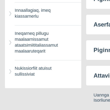
Innaallagiaq, imeq
kiassarnerlu
Aserf
Ineqarneq pillugu
maalaarnissamut
ataatsimiititaliassamut
Pigin
maalaaruteqarit
Nukissiorfiit atuisut
sullissiviat
Attav
Uannga 
Isorliu