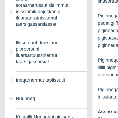
ilaasorta
soraarnerussutisialimmut
aningaasalersuisarneq
inissiamik najukkanik
INImi inissarsiortunut
pillugu taarsigassarsineq
Piginneqat
iluarsaassinissamut
paasissutissat
peqatigii
taarsigassarsiassat
Illuliortiternernut
piginneqat
INIp imminut
aningaasalersuineq
pigisaasa 
Illitsersuut: Inissiani
kiffartuussiviatigut
pillugu inatsit
piginneqa
pioreersuni
inissarsiortumut
iluarsartuussinernut
Piginneqat
taarsigassarsiat
illilli p
atorsinna
Ineqarnermut tapiissutit
Piginneqat
inissiaat
Nuunneq
Ineqarnermut
tapiiffigineqarnissamik
qinnuteqarit
Assersu
Kalaallit Nunaanni pigisanik