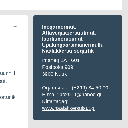
Ineqarnermut,
A
ttaveqaasersuutinut,
Isorliunerusunut
Upalungaarsimanermullu
Naalakkersuisoqarfik
Imaneq 1A - 601
Postboks 909
uunniit
3900 Nuuk
put.
Oqarasuaat:
(+299) 34 50 00
E-mail:
box909@nanoq.gl
tortunik
Nittartagaq:
www.naalakkersuisut.gl