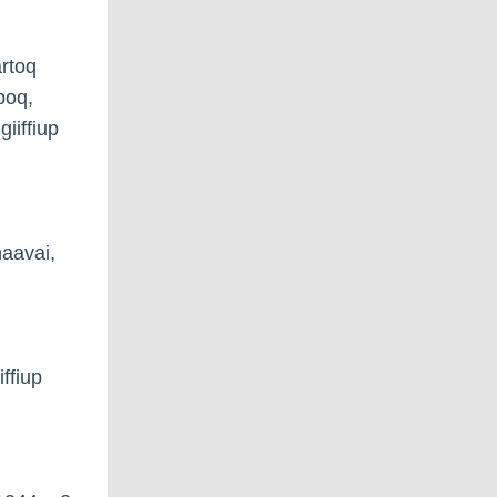
artoq
poq,
giiffiup
naavai,
iffiup