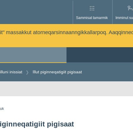
Sammisat tamarmik
Imminut su
issutit" massakkut atorneqarsinnaanngikkallarpoq. Aaqqinne
lluni inissiat
Illut piginneqatigiit pigisaat
guk
piginneqatigiit pigisaat