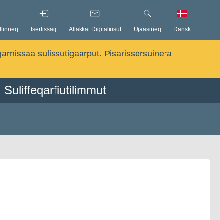
llinneq
Iserfissaq
Allakkat Digitaliusut
Ujaasineq
Dansk
qarnissaa sulissutigaarput. Pisarissersuinera
Suliffeqarfiutilimmut