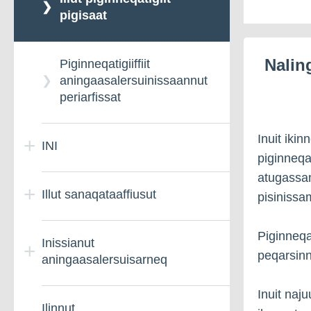
pigisaat
Nalin
Piginneqatigiiffiit
aningaasalersuinissaannut
periarfissat
Inuit iki
INI
piginneqat
atugassan
Illut sanaqataaffiusut
INImi najugaqartunut
pisinissa
paasissutissat
Piginneqat
Inissianut
Illut sanaqataaffiusut
peqarsinn
aningaasalersuisarneq
INIp imminut
kiffartuussivia atoruk -
INImi najugaqartunut
Inuit naj
Ilinnut
Illuliortarnernut