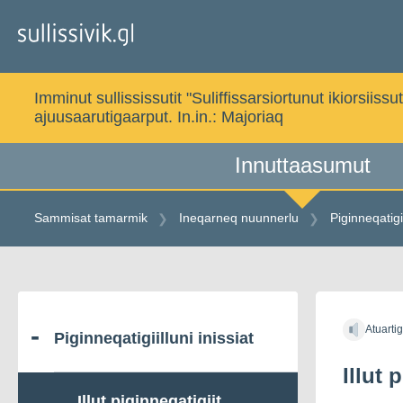
Gå
til
indholdet
Imminut sullississutit "Suliffissarsiortunut ikiorsi
ajuusaarutigaarput. In.in.:
Majoriaq
Innuttaasumut
Sammisat tamarmik
Ineqarneq nuunnerlu
Piginneqatigii
Gå
til
Atuarti
indholdet
Piginneqatigiilluni inissiat
Illut 
Illut piginneqatigiit