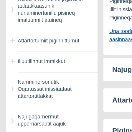
Piginneqa
aalaakkaasunik
Illit iniss
nunaminertanillu pisineq
Piginneqat
imaluunniit atuineq
Una toorlu
aasinnaav
Attartortumiit piginnittumut
Illuutilinnut immikkut
Nammineq pigisamik
Najug
inissiaatillit peqatigiiffiat –
Nalinginnaasumik
Namminersorlutik
Illumik piginnittut
paasissutissiineq
Oqartussat inissiaataat
nikinnerat – Nalunaarneq
attartortittakkat
Attart
Attartortumit piginnittumut
aaqqiissut
Najugaqarnermut
Namminersorlutik
uppernarsaatit aajuk
Oqartussat inissiaataat
Piginn
attartortittakkat