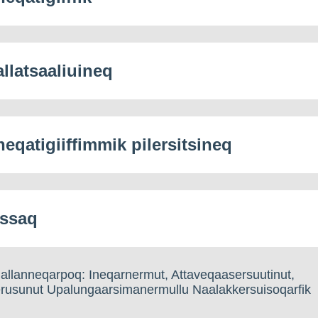
allatsaaliuineq
neqatigiiffimmik pilersitsineq
issaq
allanneqarpoq: Ineqarnermut, Attaveqaasersuutinut,
nerusunut Upalungaarsimanermullu Naalakkersuisoqarfik