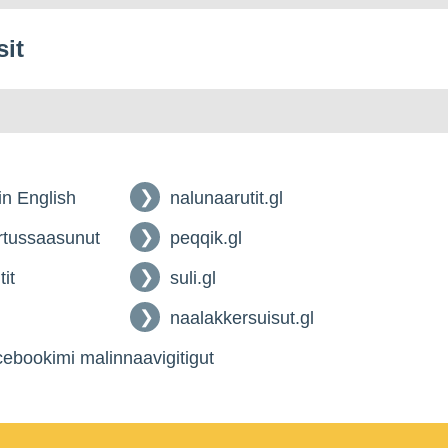
sit
 in English
nalunaarutit.gl
tussaasunut
peqqik.gl
tit
suli.gl
naalakkersuisut.gl
ebookimi malinnaavigitigut