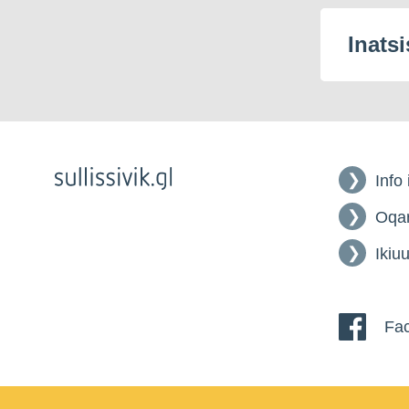
Inatsi
Info
Oqar
Ikiuu
Fac