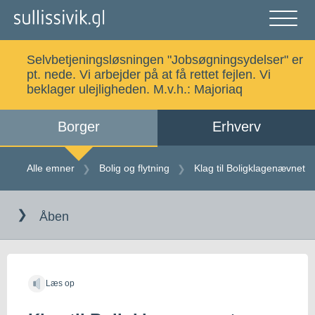
Gå
til
indholdet
Åben
og
Selvbetjeningsløsningen "Jobsøgningsydelser" er
luk
Søg
pt. nede. Vi arbejder på at få rettet fejlen. Vi
menu
beklager ulejligheden. M.v.h.:
Majoriaq
Borger
Erhverv
Alle emner
Selvbetjening
Alle emner
Bolig og flytning
Klag til Boligklagenævnet
Gå
Log ind
Digital Post
til
Åben
indholdet
Kalaallisut
Læs op