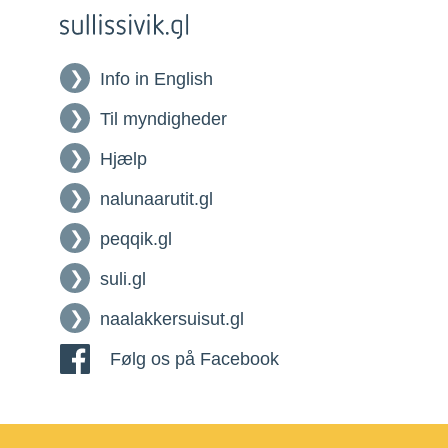
Info in English
Til myndigheder
Hjælp
nalunaarutit.gl
peqqik.gl
suli.gl
naalakkersuisut.gl
Følg os på Facebook