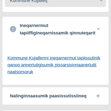
toqqaruk
Ineqarnermut
tapiiffigineqarnissamik qinnuteqarit
Kommune Kujallermi ineqarnermut tapiissutinik
qanoq annertutigisumik pissarsisinnaanerlutit
naatsorsoruk
Nalinginnaasumik paasissutissiineq