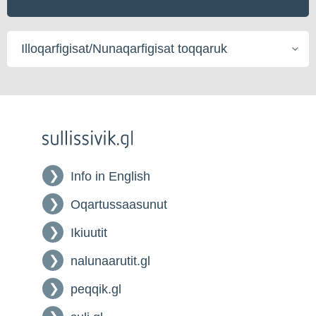
Illoqarfigisat/Nunaqarfigisat
toqqaruk
Info in English
Oqartussaasunut
Ikiuutit
nalunaarutit.gl
peqqik.gl