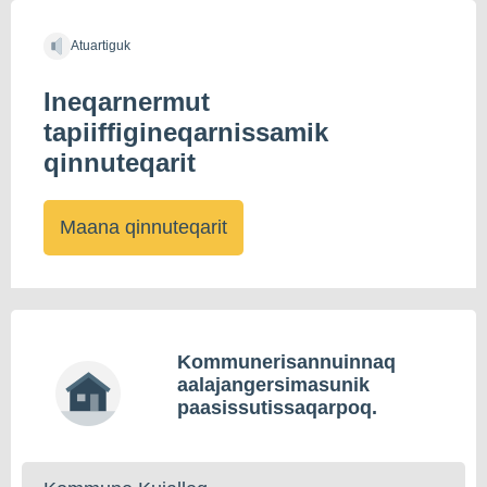
Atuartiguk
Ineqarnermut
tapiiffigineqarnissamik
qinnuteqarit
Maana qinnuteqarit
Kommunerisannuinnaq
aalajangersimasunik
paasissutissaqarpoq.
Kommunerisat