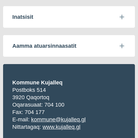
Inatsisit
Aamma atuarsinnaasatit
Kommune Kujalleq
Postboks 514
3920 Qaqortoq
Oqarasuaat:
704 100
Fax: 704 177
E-mail:
kommune@kujalleq.gl
Nittartagaq:
www.kujalleq.gl