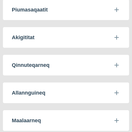
Piumasaqaatit
Akigititat
Qinnuteqarneq
Allannguineq
Maalaarneq