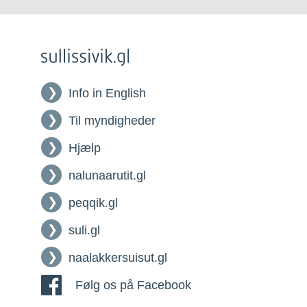
Info in English
Til myndigheder
Hjælp
nalunaarutit.gl
peqqik.gl
suli.gl
naalakkersuisut.gl
Følg os på Facebook