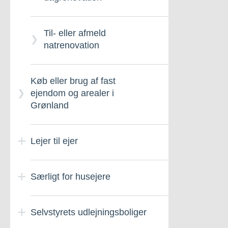
Til- eller afmeld
natrenovation
Køb eller brug af fast
ejendom og arealer i
Grønland
Lejer til ejer
Særligt for husejere
Ejerforeninger – Generelt
om
Selvstyrets udlejningsboliger
Husejerskifte – Meddel
Lejer til ejer ordningen