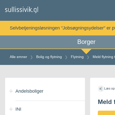
Gå
til
indholdet
Selvbetjeningsløsningen "Jobsøgningsydelser" er pt. 
Borger
Alle emner
Bolig og flytning
Flytning
Meld flytning
Gå
til
Læs op
indholdet
Andelsboliger
Meld 
INI
Om andelsboliger