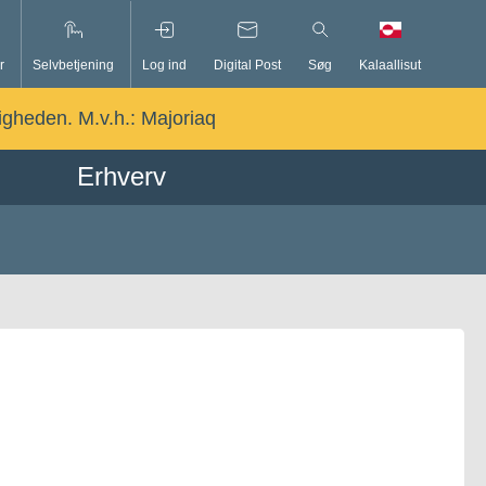
r
Selvbetjening
Log ind
Digital Post
Søg
Kalaallisut
ligheden. M.v.h.:
Majoriaq
Erhverv