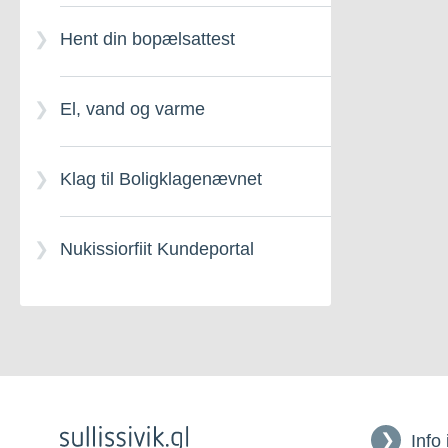
Hent din bopælsattest
Selvstyrets
udlejningsboliger
El, vand og varme
Klag til Boligklagenævnet
Nukissiorfiit Kundeportal
Info