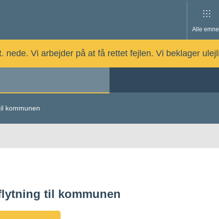
Alle emne
nede. Vi arbejder på at få rettet fejlen. Vi beklager ulej
 til kommunen
flytning til kommunen