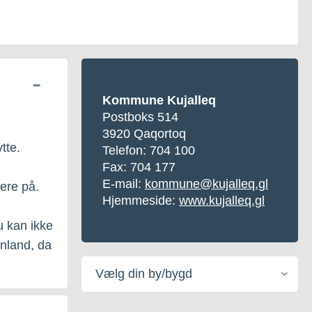
Kommune Kujalleq
Postboks 514
3920 Qaqortoq
tte.
Telefon:
704 100
Fax: 704 177
E-mail:
kommune@kujalleq.gl
gere på.
Hjemmeside:
www.kujalleq.gl
u kan ikke
ønland, da
Vælg
din
by/bygd