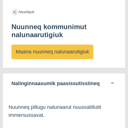
Atuartiguk
Nuunneq kommunimut
nalunaarutigiuk
Maana nuunneq nalunaarutigiuk
Nalinginnaasumik paasissutissiineq
Nuunneq pillugu nalunaarut nuussatillutit
immersussavat.