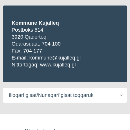
Kommune Kujalleq
Postboks 514
3920 Qaqortoq
Oqarasuaat:
704 100
Fax: 704 177
E-mail:
kommune@kujalleq.gl
Nittartagaq:
www.kujalleq.gl
Illoqarfigisat/Nunaqarfigisat
toqqaruk