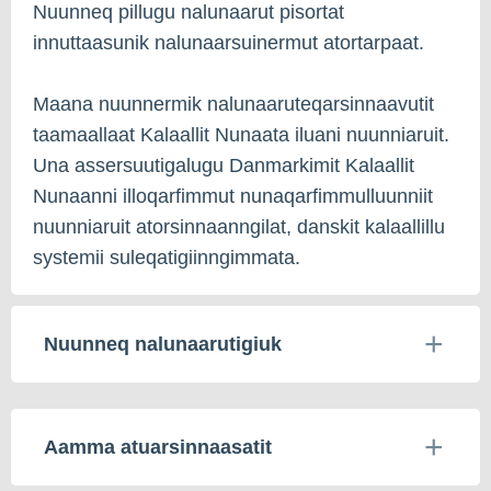
Nuunneq pillugu nalunaarut pisortat
innuttaasunik nalunaarsuinermut atortarpaat.
Maana nuunnermik nalunaaruteqarsinnaavutit
taamaallaat Kalaallit Nunaata iluani nuunniaruit.
Una assersuutigalugu Danmarkimit Kalaallit
Nunaanni illoqarfimmut nunaqarfimmulluunniit
nuunniaruit atorsinnaanngilat, danskit kalaallillu
systemii suleqatigiinngimmata.
Nuunneq nalunaarutigiuk
Aamma atuarsinnaasatit