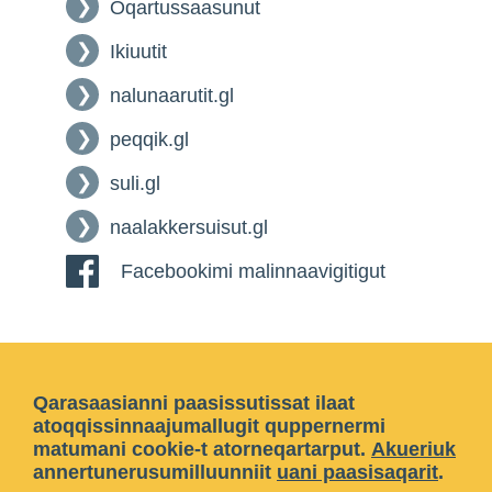
Oqartussaasunut
Ikiuutit
nalunaarutit.gl
peqqik.gl
suli.gl
naalakkersuisut.gl
Facebookimi malinnaavigitigut
Qarasaasianni paasissutissat ilaat
atoqqissinnaajumallugit quppernermi
matumani cookie-t atorneqartarput.
Akueriuk
annertunerusumilluunniit
uani paasisaqarit
.