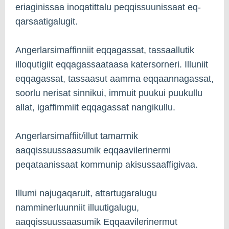
eriaginissaa inoqatittalu peqqissuunissaat eq­
qarsaatigalugit.
Angerlarsimaffinniit eqqagassat, tassaallutik
illoqutigiit eqqagassaataasa katersorneri. Illuniit
eqqagassat, tassaasut aamma eqqaannagassat,
soorlu nerisat sinnikui, immuit puukui puukullu
allat, igaffimmiit eqqagassat nangikullu.
Angerlarsimaffiit/illut tamarmik
aaqqissuussaasumik eqqaavilerinermi
peqataanissaat kommunip akisussaaffigivaa.
Illumi najugaqaruit, attartugaralugu
namminerluunniit illuutigalugu,
aaqqissuussaasumik Eqqaavilerinermut