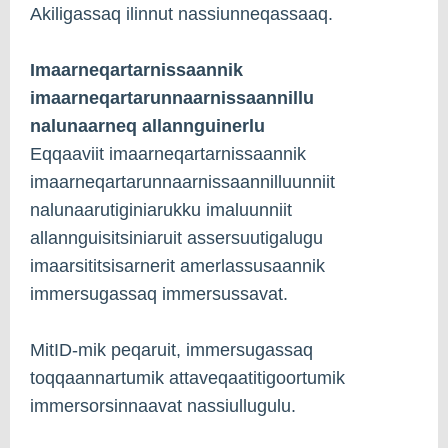
Akiligassaq ilinnut nassiunneqassaaq.
Imaarneqartarnissaannik
imaarneqartarunnaarnissaannillu
nalunaarneq allannguinerlu
Eqqaaviit imaarneqartarnissaannik
imaarneqartarunnaarnissaannilluunniit
nalunaarutiginiarukku imaluunniit
allannguisitsiniaruit assersuutigalugu
imaarsititsisarnerit amerlassusaannik
immersugassaq immersussavat.
MitID-mik peqaruit, immersugassaq
toqqaannartumik attaveqaatitigoortumik
immersorsinnaavat nassiullugulu.