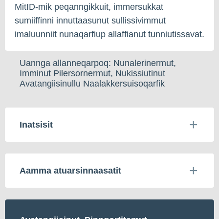
MitID-mik peqanngikkuit, immersukkat
sumiiffinni innuttaasunut sullissivimmut
imaluunniit nunaqarfiup allaffianut tunniutissavat.
Uannga allanneqarpoq: Nunalerinermut,
Imminut Pilersornermut, Nukissiutinut
Avatangiisinullu Naalakkersuisoqarfik
Inatsisit
Aamma atuarsinnaasatit