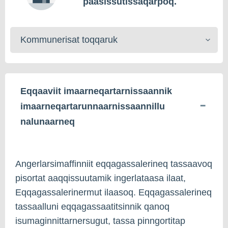
paasissutissaqarpoq.
Kommunerisat
toqqaruk
Eqqaaviit imaarneqartarnissaannik
imaarneqartarunnaarnissaannillu
nalunaarneq
Angerlarsimaffinniit eqqagassalerineq tassaavoq
pisortat aaqqissuutamik ingerlataasa ilaat,
Eqqagassalerinermut ilaasoq. Eqqagassalerineq
tassaalluni eqqagassaatitsinnik qanoq
isumaginnittarnersugut, tassa pinngortitap