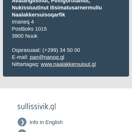
Avatangiisinut, Pinngortitamut,
Nukissiuutinut Ilisimatusarnermullu
Naalakkersuisoqarfik
Imaneq 4
Postboks 1015
3900 Nuuk
Oqarasuaat:
(+299) 34 50 00
E-mail:
pan@nanoq.gl
Nittartagaq:
www.naalakkersuisut.gl
Info in English