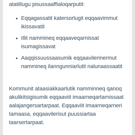
atatillugu pisussaaffialoqarputit:
Eqqagassatit katersorlugit eqqaavimmut
ikissavatit
Illit nammineq eqqaaveqarnissat
isumagissavat
Aaqqissuussaasumik eqqaavilerinermut
nammineq ilanngunniarlutit nalunaassaatit
Kommunit ataasiakkaarlutik namminneq qanoq
akulikitsigisumik eqqaaviit imaarneqartarnissaat
aalajangersartarpaat. Eqqaaviit imaarneqarneri
tamaasa, eqqaavilerisut puussiartaa
taarsertarpaat.