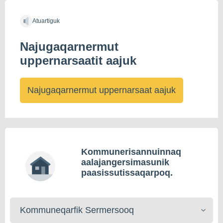
Atuartiguk
Najugaqarnermut
uppernarsaatit aajuk
Najugaqarnermut uppernarsaat aajuk
Kommunerisannuinnaq
aalajangersimasunik
paasissutissaqarpoq.
Kommunerisat
toqqaruk