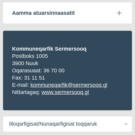
Aamma atuarsinnaasatit
Kommuneqarfik Sermersooq
Postboks 1005
3900 Nuuk
Oqarasuaat:
36 70 00
Fax: 31 11 51
E-mail:
kommuneqarfik@sermersooq.gl
Nittartagaq:
www.sermersooq.gl
Illoqarfigisat/Nunaqarfigisat
toqqaruk