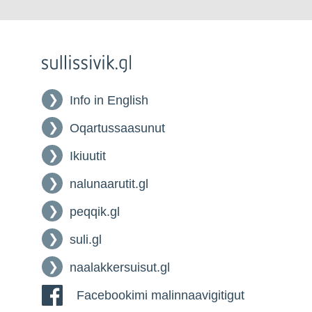
Info in English
Oqartussaasunut
Ikiuutit
nalunaarutit.gl
peqqik.gl
suli.gl
naalakkersuisut.gl
Facebookimi malinnaavigitigut