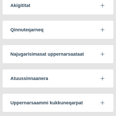
Akigititat
Qinnuteqarneq
Najugarisimasat uppernarsaataat
Atuussinnaanera
Uppernarsaammi kukkuneqarpat