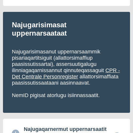
Najugarisimasat
uppernarsaataat
Najugarisimasanut uppernarsaammik
pisariaqartitsiguit (allattorsimaffiup
paasissutissartai), assersuutigalugu
ilinniagaqarnissannut qinnuteqassaguit
CPR -
Det Centrale Personregister
allattorsimaffiata
paasissutissaataani aasinnaavat.
NemID pigisat atorlugu isiinnassaatit.
Najugaqarnermut uppernarsaatit