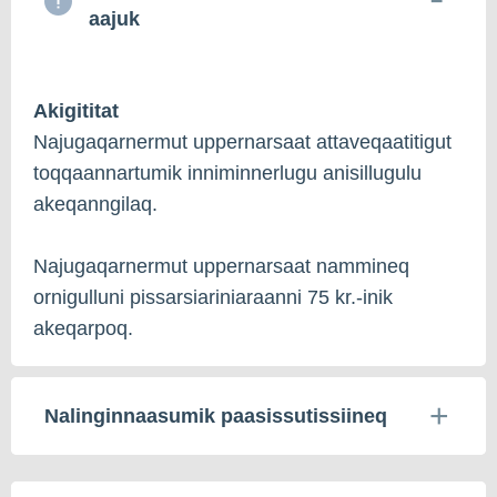
aajuk
Akigititat
Najugaqarnermut uppernarsaat attaveqaatitigut
toqqaannartumik inniminnerlugu anisillugulu
akeqanngilaq.
Najugaqarnermut uppernarsaat nammineq
ornigulluni pissarsiariniaraanni 75 kr.-inik
akeqarpoq.
Nalinginnaasumik paasissutissiineq