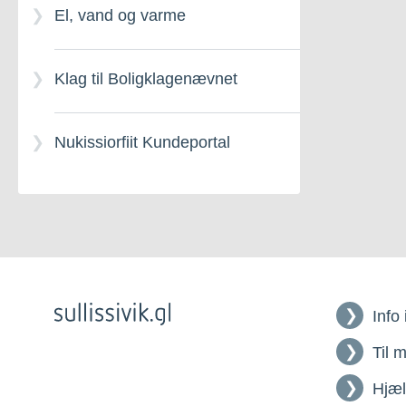
El, vand og varme
Klag til Boligklagenævnet
Nukissiorfiit Kundeportal
Info
Til 
Hjæ