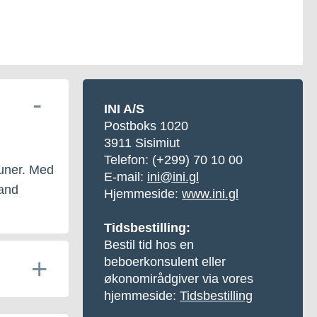
INI A/S
Postboks 1020
3911 Sisimiut
Telefon: (+299) 70 10 00
muner. Med
E-mail:
ini@ini.gl
land
Hjemmeside:
www.ini.gl
Tidsbestilling:
Bestil tid hos en
beboerkonsulent eller
økonomirådgiver via vores
hjemmeside:
Tidsbestilling