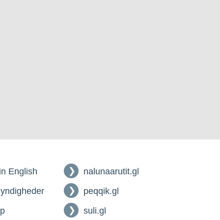
 in English
nalunaarutit.gl
myndigheder
peqqik.gl
lp
suli.gl