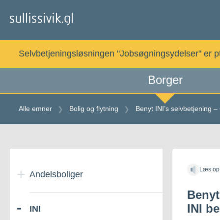
Gå
til
indholdet
Selvbetjeningsløsningen "Jobsøgningsydelser" er pt. 
Borger
Alle emner
Bolig og flytning
Benyt INI’s selvbetjening –
Gå
til
Læs op
indholdet
Andelsboliger
Benyt
INI b
INI
Om andelsboliger