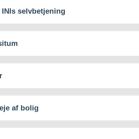
 INIs selvbetjening
situm
r
eje af bolig