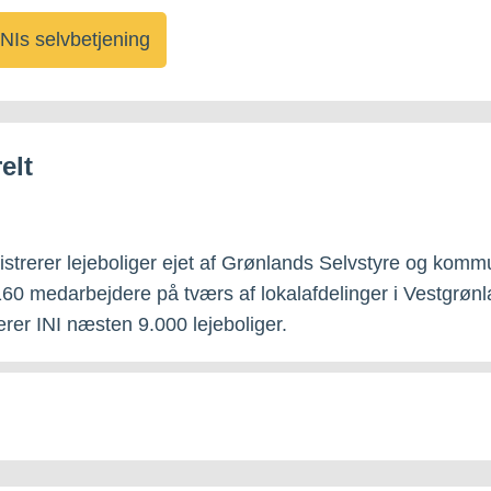
 INIs selvbetjening
elt
istrerer lejeboliger ejet af Grønlands Selvstyre og kom
60 medarbejdere på tværs af lokalafdelinger i Vestgrøn
erer INI næsten 9.000 lejeboliger.