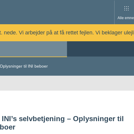
Alle emne
nede. Vi arbejder på at få rettet fejlen. Vi beklager ulej
 Oplysninger til INI beboer
 INI’s selvbetjening – Oplysninger til
eboer