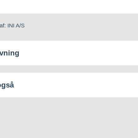
af: INI A/S
vning
også