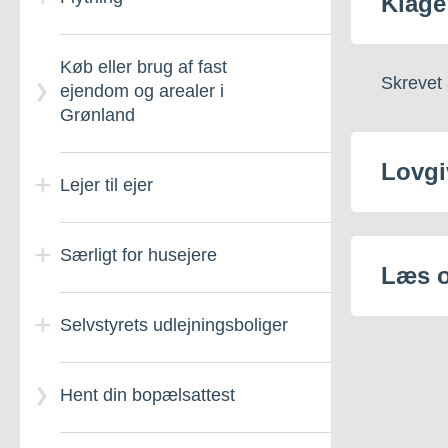
Klage
Køb eller brug af fast
Skrevet 
ejendom og arealer i
Grønland
Lovgi
Lejer til ejer
Særligt for husejere
Ejerforeninger – Generelt
Læs 
om
Selvstyrets udlejningsboliger
Husejerskifte – Meddel
Lejer til ejer ordningen
Hent din bopælsattest
Selvstyrets
udlejningsboliger