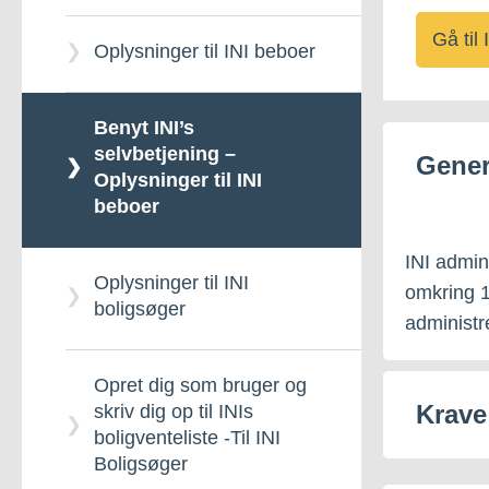
Gå til
Finansieringsmuligheder
Oplysninger til INI beboer
for andelsboligforeninger
Benyt INI’s
selvbetjening –
Gener
Oplysninger til INI
beboer
INI admin
Oplysninger til INI
omkring 1
boligsøger
administr
Opret dig som bruger og
Krave
skriv dig op til INIs
boligventeliste -Til INI
Boligsøger