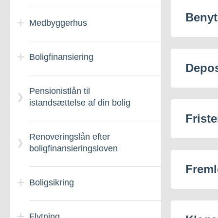
Benyt
Medbyggerhus
Boligfinansiering
Medbyggerhuse
Depo
Pensionistlån til
Boligfinansieringslån til
istandsættelse af din bolig
nyopførte boliger
Friste
Renoveringslån efter
Generelt om
boligfinansieringsloven
boligfinansieringsloven
Freml
Boligsikring
Flytning
Ansøg om boligsikring