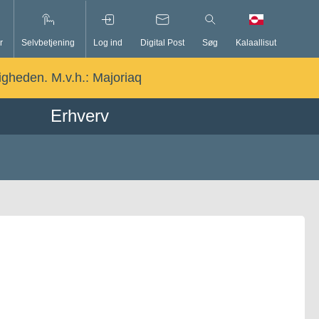
r
Selvbetjening
Log ind
Digital Post
Søg
Kalaallisut
ligheden. M.v.h.:
Majoriaq
Erhverv