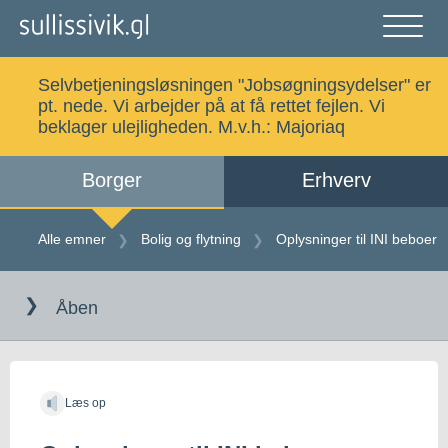
Gå
til
indholdet
Åben
og
Selvbetjeningsløsningen "Jobsøgningsydelser" er
luk
Søg
pt. nede. Vi arbejder på at få rettet fejlen. Vi
menu
beklager ulejligheden. M.v.h.:
Majoriaq
Borger
Erhverv
Alle emner
Selvbetjening
Alle emner
Bolig og flytning
Oplysninger til INI beboer
Gå
Log ind
Digital Post
til
Åben
indholdet
Kalaallisut
Læs op