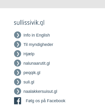
Info in English
Til myndigheder
Hjælp
nalunaarutit.gl
peqqik.gl
suli.gl
naalakkersuisut.gl
Følg os på Facebook