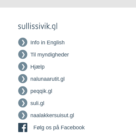
Info in English
Til myndigheder
Hjælp
nalunaarutit.gl
peqqik.gl
suli.gl
naalakkersuisut.gl
Følg os på Facebook