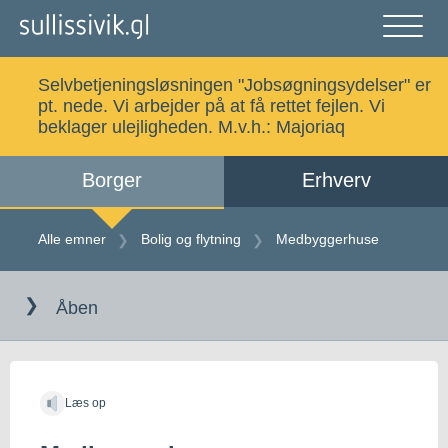
Gå
til
indholdet
Åben
og
Selvbetjeningsløsningen "Jobsøgningsydelser" er
luk
Søg
pt. nede. Vi arbejder på at få rettet fejlen. Vi
menu
beklager ulejligheden. M.v.h.:
Majoriaq
Borger
Erhverv
Alle emner
Selvbetjening
Alle emner
Bolig og flytning
Medbyggerhuse
Gå
Log ind
Digital Post
til
Åben
indholdet
Kalaallisut
Læs op