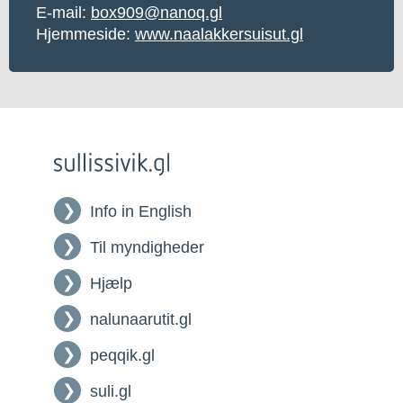
E-mail:
box909@nanoq.gl
Hjemmeside:
www.naalakkersuisut.gl
Info in English
Til myndigheder
Hjælp
nalunaarutit.gl
peqqik.gl
suli.gl