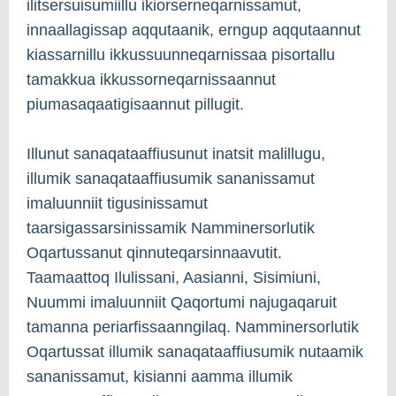
ilitsersuisumiillu ikiorserneqarnissamut,
innaallagissap aqqutaanik, erngup aqqutaannut
kiassarnillu ikkussuunneqarnissaa pisortallu
tamakkua ikkussorneqarnissaannut
piumasaqaatigisaannut pillugit.
Illunut sanaqataaffiusunut inatsit malillugu,
illumik sanaqataaffiusumik sananissamut
imaluunniit tigusinissamut
taarsigassarsinissamik Namminersorlutik
Oqartussanut qinnuteqarsinnaavutit.
Taamaattoq Ilulissani, Aasianni, Sisimiuni,
Nuummi imaluunniit Qaqortumi najugaqaruit
tamanna periarfissaanngilaq. Namminersorlutik
Oqartussat illumik sanaqataaffiusumik nutaamik
sananissamut, kisianni aamma illumik