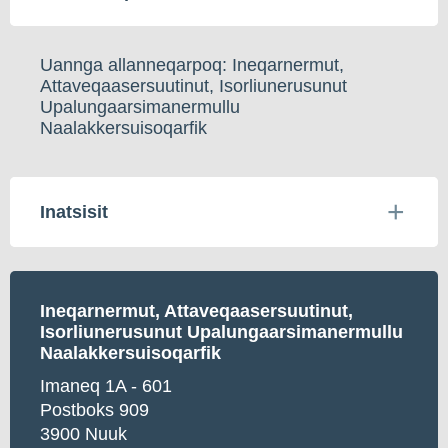
Uannga allanneqarpoq: Ineqarnermut,
Attaveqaasersuutinut, Isorliunerusunut
Upalungaarsimanermullu
Naalakkersuisoqarfik
Inatsisit
Ineqarnermut, A
ttaveqaasersuutinut,
Isorliunerusunut Upalungaarsimanermullu
Naalakkersuisoqarfik
Imaneq 1A - 601
Postboks 909
3900 Nuuk