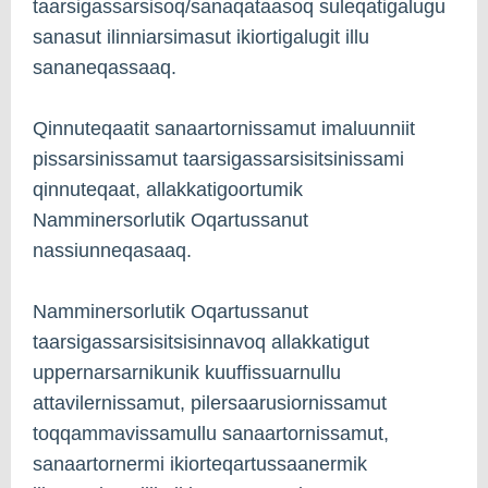
taarsigassarsisoq/sanaqataasoq suleqatigalugu
sanasut ilinniarsimasut ikiortigalugit illu
sananeqassaaq.
Qinnuteqaatit sanaartornissamut imaluunniit
pissarsinissamut taarsigassarsisitsinissami
qinnuteqaat, allakkatigoortumik
Namminersorlutik Oqartussanut
nassiunneqasaaq.
Namminersorlutik Oqartussanut
taarsigassarsisitsisinnavoq allakkatigut
uppernarsarnikunik kuuffissuarnullu
attavilernissamut, pilersaarusiornissamut
toqqammavissamullu sanaartornissamut,
sanaartornermi ikiorteqartussaanermik