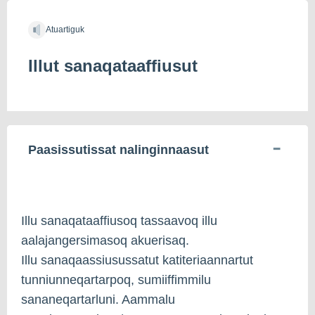
Atuartiguk
Illut sanaqataaffiusut
Paasissutissat nalinginnaasut
Illu sanaqataaffiusoq tassaavoq illu
aalajangersimasoq akuerisaq.
Illu sanaqaassiusussatut katiteriaannartut
tunniunneqartarpoq, sumiiffimmilu
sananeqartarluni. Aammalu