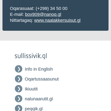
Oqarasuaat:
(+299) 34 50 00
E-mail:
box909@nanoq.gl
Nittartagaq:
www.naalakkersuisut.gl
Info in English
Oqartussaasunut
Ikiuutit
nalunaarutit.gl
peqqik.gl