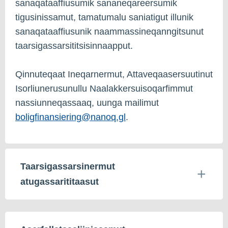
sanaqataaffiusumik sananeqareersumik
tigusinissamut, tamatumalu saniatigut illunik
sanaqataaffiusunik naammassineqanngitsunut
taarsigassarsititsisinnaapput.
Qinnuteqaat Ineqarnermut, Attaveqaasersuutinut
Isorliunerusunullu Naalakkersuisoqarfimmut
nassiunneqassaaq, uunga mailimut
boligfinansiering@nanoq.gl
.
Taarsigassarsinermut
atugassarititaasut