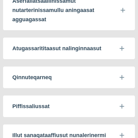
Aserfallatsaaliinissamut
nutarterinissamullu aningaasat
agguagassat
Atugassarititaasut nalinginnaasut
Qinnuteqarneq
Piffissaliussat
Illut sanaqataaffiusut nunalerinermi