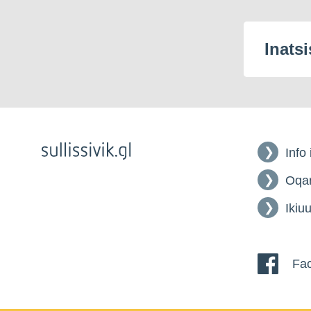
Inatsi
Info
Oqar
Ikiuu
Fac