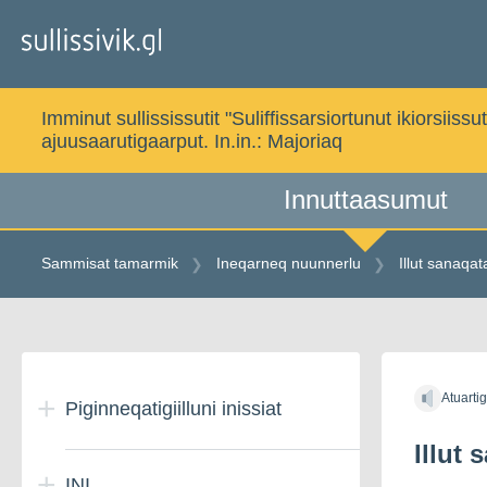
Gå
til
indholdet
Imminut sullississutit "Suliffissarsiortunut ikiorsi
ajuusaarutigaarput. In.in.:
Majoriaq
Innuttaasumut
Sammisat tamarmik
Ineqarneq nuunnerlu
Illut sanaqat
Gå
til
Atuarti
indholdet
Piginneqatigiilluni inissiat
Illut 
INI
Illut piginneqatigiit