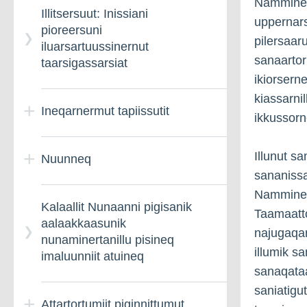
Namminers
Illitsersuut: Inissiani
pillugu inatsit
uppernars
pioreersuni
pilersaar
iluarsartuussinernut
sanaartor
taarsigassarsiat
ikiorsern
kiassarni
Ineqarnermut tapiissutit
ikkussorn
Illunut sa
Nuunneq
Ineqarnermut
sananissa
tapiiffigineqarnissamik
qinnuteqarit
Namminers
Kalaallit Nunaanni pigisanik
Taamaatto
aalaakkaasunik
najugaqar
nunaminertanillu pisineq
illumik s
imaluunniit atuineq
sanaqata
saniatigu
Attartortumiit piginnittumut