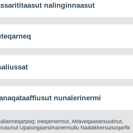
ssarititaasut nalinginnaasut
teqarneq
saliussat
 sanaqataaffiusut nunalerinermi
allanneqarpoq: Ineqarnermut, Attaveqaasersuutinut,
nerusunut Upalungaarsimanermullu Naalakkersuisoqarfik