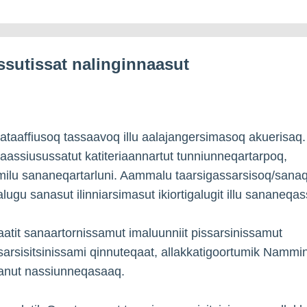
ssutissat nalinginnaasut
qataaffiusoq tassaavoq illu aalajangersimasoq akuerisaq.
qaassiusussatut katiteriaannartut tunniunneqartarpoq,
milu sananeqartarluni. Aammalu taarsigassarsisoq/sana
alugu sanasut ilinniarsimasut ikiortigalugit illu sananeqa
atit sanaartornissamut imaluunniit pissarsinissamut
sarsisitsinissami qinnuteqaat, allakkatigoortumik Nammin
anut nassiunneqasaaq.