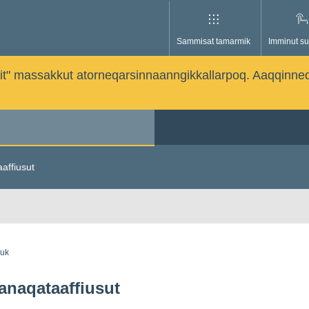
Sammisat tamarmik
Imminut su
issutit" massakkut atorneqarsinnaanngikkallarpoq. Aaqqinne
aaffiusut
guk
sanaqataaffiusut