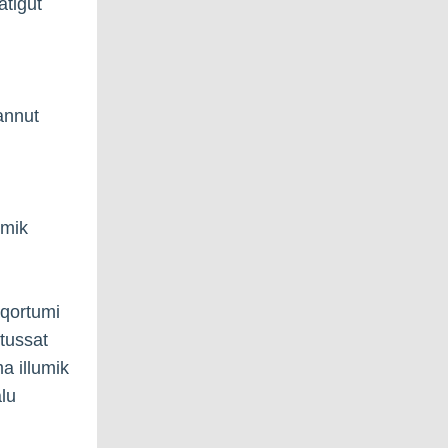
atigut
annut
umik
aqortumi
tussat
a illumik
lu