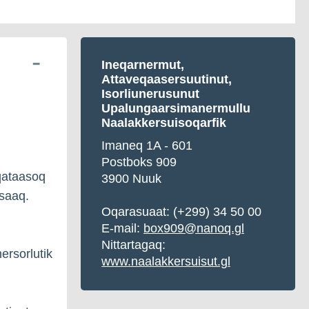
Ineqarnermut,
A
ttaveqaasersuutinut,
Isorliunerusunut
Upalungaarsimanermullu
Naalakkersuisoqarfik
Imaneq 1A - 601
Postboks 909
qataasoq
3900 Nuuk
ssaaq.
Oqarasuaat:
(+299) 34 50 00
E-mail:
box909@nanoq.gl
Nittartagaq:
ersorlutik
www.naalakkersuisut.gl