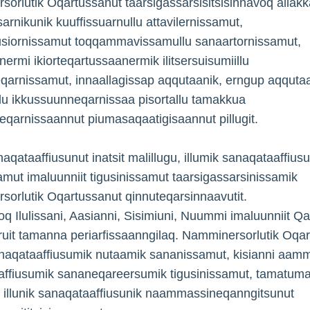
orlutik Oqartussanut taarsigassarsisitsisinnavoq allakk
arnikunik kuuffissuarnullu attavilernissamut,
usiornissamut toqqammavissamullu sanaartornissamut,
nermi ikiorteqartussaanermik ilitsersuisumiillu
eqarnissamut, innaallagissap aqqutaanik, erngup aqquta
llu ikkussuunneqarnissaa pisortallu tamakkua
eqarnissaannut piumasaqaatigisaannut pillugit.
naqataaffiusunut inatsit malillugu, illumik sanaqataaffius
mut imaluunniit tigusinissamut taarsigassarsinissamik
orlutik Oqartussanut qinnuteqarsinnaavutit.
q Ilulissani, Aasianni, Sisimiuni, Nuummi imaluunniit Q
uit tamanna periarfissaanngilaq. Namminersorlutik Oqar
anaqataaffiusumik nutaamik sananissamut, kisianni aamm
affiusumik sananeqareersumik tigusinissamut, tamatuma
t illunik sanaqataaffiusunik naammassineqanngitsunut