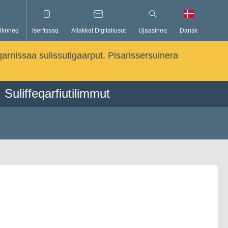
llinneq
Iserfissaq
Allakkat Digitaliusut
Ujaasineq
Dansk
qarnissaa sulissutigaarput. Pisarissersuinera
Suliffeqarfiutilimmut