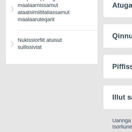
Atuga
maalaarnissamut
ataatsimiititaliassamut
maalaaruteqarit
Qinnu
Nukissiorfiit atuisut
sullissiviat
Piffis
Illut
Uannga 
Isorliu