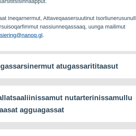
arsititsisinnaapput.
at Ineqarnermut, Attaveqaasersuutinut Isorliunerusunul
rsuisoqarfimmut nassiunneqassaaq, uunga mailimut
nsiering@nanoq.gl
.
igassarsinermut atugassarititaasut
allatsaaliinissamut nutarterinissamullu
aasat agguagassat