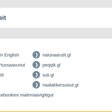
sit
 in English
nalunaarutit.gl
tussaasunut
peqqik.gl
tit
suli.gl
naalakkersuisut.gl
ebookimi malinnaavigitigut