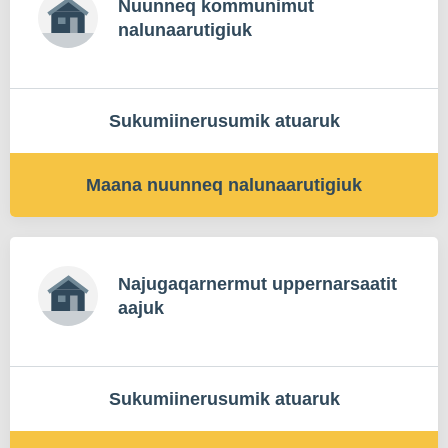
Nuunneq kommunimut
nalunaarutigiuk
Sukumiinerusumik atuaruk
Maana nuunneq nalunaarutigiuk
Najugaqarnermut uppernarsaatit
aajuk
Sukumiinerusumik atuaruk