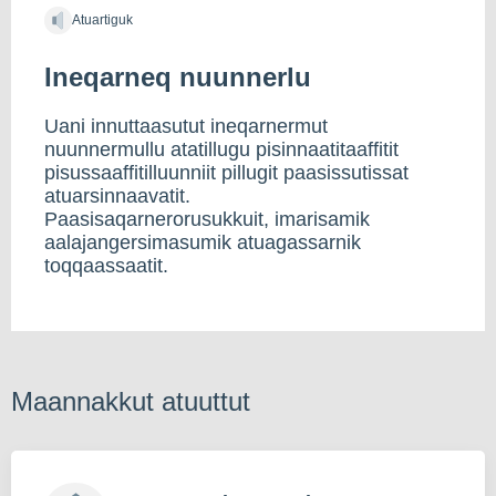
Atuartiguk
Ineqarneq nuunnerlu
Uani innuttaasutut ineqarnermut
nuunnermullu atatillugu pisinnaatitaaffitit
pisussaaffitilluunniit pillugit paasissutissat
atuarsinnaavatit.
Paasisaqarnerorusukkuit, imarisamik
aalajangersimasumik atuagassarnik
toqqaassaatit.
Maannakkut atuuttut