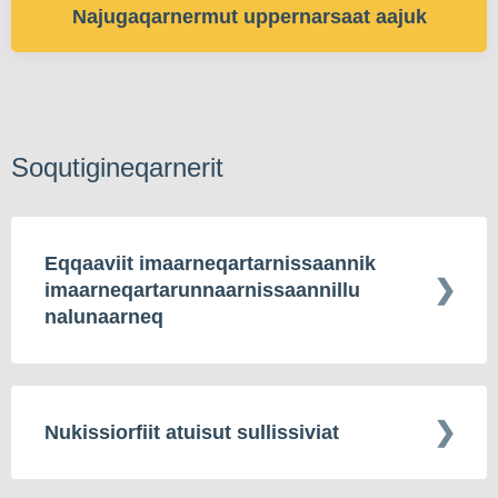
Najugaqarnermut uppernarsaat aajuk
Soqutigineqarnerit
Eqqaaviit imaarneqartarnissaannik
imaarneqartarunnaarnissaannillu
nalunaarneq
Nukissiorfiit atuisut sullissiviat