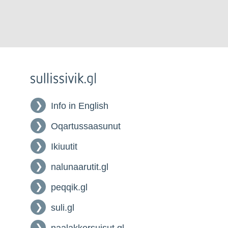
Info in English
Oqartussaasunut
Ikiuutit
nalunaarutit.gl
peqqik.gl
suli.gl