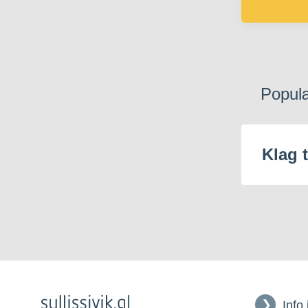
Popul
Klag 
Info