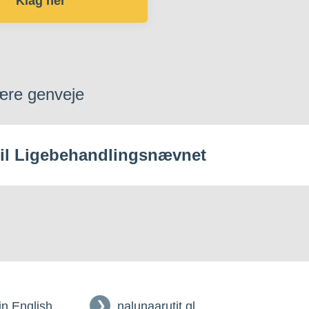
Klag her
ære genveje
til Ligebehandlingsnævnet
 in English
nalunaarutit.gl