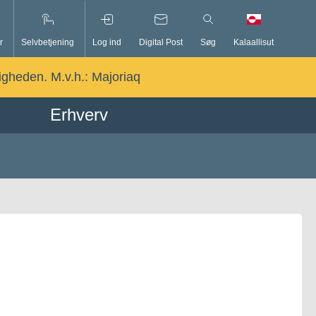
r
Selvbetjening
Log ind
Digital Post
Søg
Kalaallisut
ligheden. M.v.h.:
Majoriaq
Erhverv