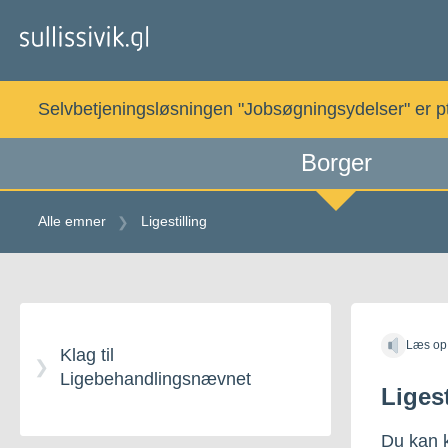
Gå
til
indholdet
Selvbetjeningsløsningen "Jobsøgningsydelser" er pt. 
Borger
Alle emner
Ligestilling
Gå
til
Læs op
indholdet
Klag til
Ligebehandlingsnævnet
Ligest
Du kan k