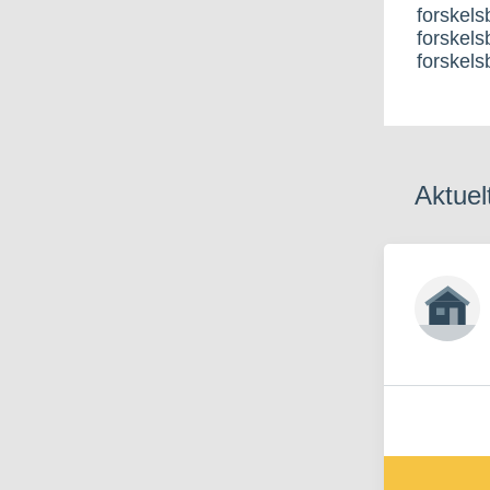
forskels
forskels
forskels
Aktuel