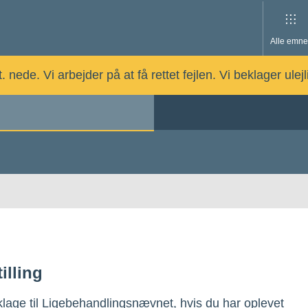
Alle emne
nede. Vi arbejder på at få rettet fejlen. Vi beklager ulej
illing
lage til Ligebehandlingsnævnet, hvis du har oplevet