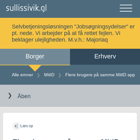
Gå
til
indholdet
Åben
og
Selvbetjeningsløsningen "Jobsøgningsydelser" er
luk
Søg
pt. nede. Vi arbejder på at få rettet fejlen. Vi
menu
beklager ulejligheden. M.v.h.:
Majoriaq
Borger
Erhverv
Alle emner
Selvbetjening
Alle emner
MitID
Flere brugere på samme MitID app
Gå
Log ind
Digital Post
til
Åben
indholdet
Kalaallisut
Læs op