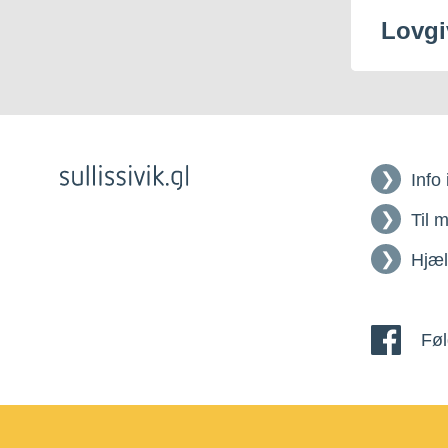
Lovgi
Info
Til 
Hjæ
Føl