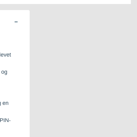
levet
 og
g en
 PIN-