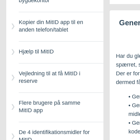
bygdekontor
Gener
Kopier din MitID app til en
anden telefon/tablet
Hjælp til MitID
Har du gl
spærret, 
Der er fo
Vejledning til at få MitID i
reserve
dermed få
• Ge
Flere brugere på samme
• Ge
MitID app
midl
• Ge
kode
De 4 identifikationsmidler for
MitID