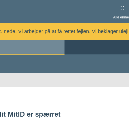
Alle emne
nede. Vi arbejder på at få rettet fejlen. Vi beklager ulej
it MitID er spærret