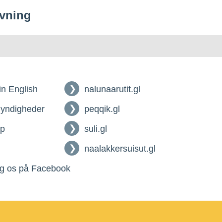
vning
 in English
nalunaarutit.gl
myndigheder
peqqik.gl
lp
suli.gl
naalakkersuisut.gl
g os på Facebook