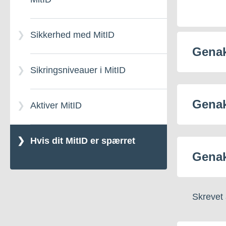
Sikkerhed med MitID
Genak
Sikringsniveauer i MitID
Genak
Aktiver MitID
Hvis dit MitID er spærret
Genak
Skrevet 