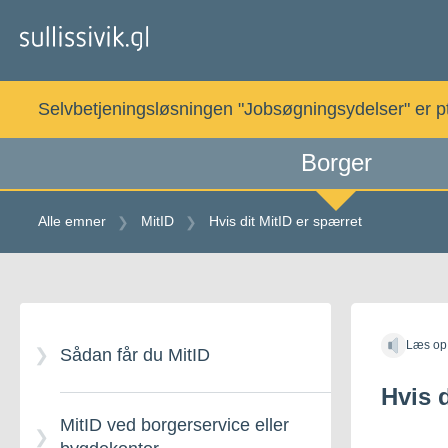
Gå
til
indholdet
Selvbetjeningsløsningen "Jobsøgningsydelser" er pt. 
Borger
Alle emner
MitID
Hvis dit MitID er spærret
Gå
til
Læs op
indholdet
Sådan får du MitID
Hvis d
MitID ved borgerservice eller