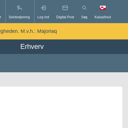
r
Selvbetjening
Log ind
Digital Post
Søg
Kalaallisut
ligheden. M.v.h.:
Majoriaq
Erhverv