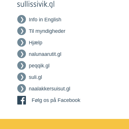
Info in English
Til myndigheder
Hjælp
nalunaarutit.gl
peqqik.gl
suli.gl
naalakkersuisut.gl
Følg os på Facebook