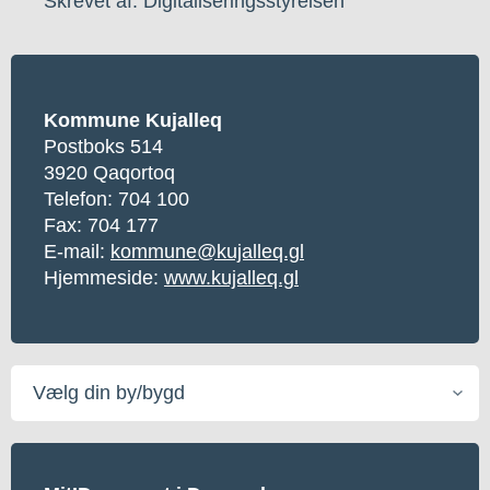
Skrevet af: Digitaliseringsstyrelsen
Kommune Kujalleq
Postboks 514
3920 Qaqortoq
Telefon:
704 100
Fax: 704 177
E-mail:
kommune@kujalleq.gl
Hjemmeside:
www.kujalleq.gl
Vælg
din
by/bygd