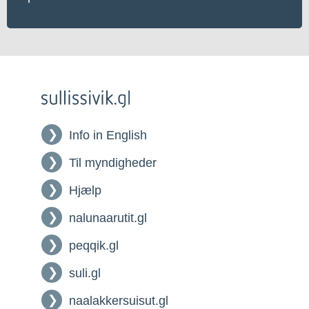
Info in English
Til myndigheder
Hjælp
nalunaarutit.gl
peqqik.gl
suli.gl
naalakkersuisut.gl