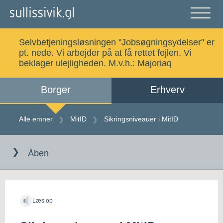
Gå
til
indholdet
Åben
og
Selvbetjeningsløsningen "Jobsøgningsydelser" er
luk
Søg
pt. nede. Vi arbejder på at få rettet fejlen. Vi
menu
beklager ulejligheden. M.v.h.:
Majoriaq
Borger
Erhverv
Alle emner
Selvbetjening
Alle emner
MitID
Sikringsniveauer i MitID
Gå
Log ind
Digital Post
til
Åben
indholdet
Kalaallisut
Læs op