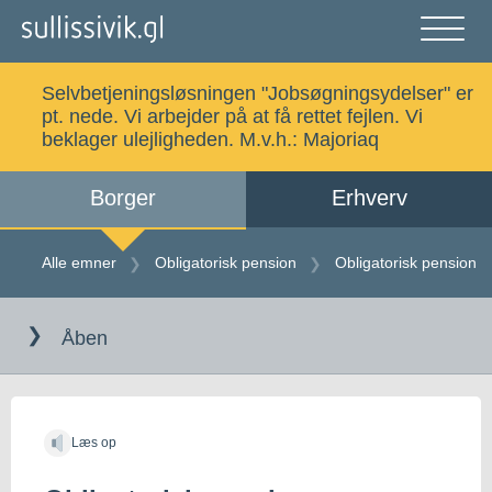
Gå
til
indholdet
Åben
og
Selvbetjeningsløsningen "Jobsøgningsydelser" er
luk
Søg
pt. nede. Vi arbejder på at få rettet fejlen. Vi
menu
beklager ulejligheden. M.v.h.:
Majoriaq
Borger
Erhverv
Alle emner
Selvbetjening
Alle emner
Obligatorisk pension
Obligatorisk pension
Gå
Log ind
Digital Post
til
Åben
indholdet
Kalaallisut
Læs op