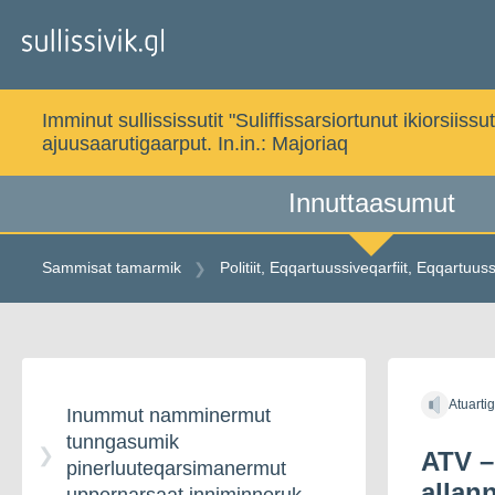
Gå
til
indholdet
Imminut sullississutit "Suliffissarsiortunut ikiorsi
ajuusaarutigaarput. In.in.:
Majoriaq
Innuttaasumut
Sammisat tamarmik
Politiit, Eqqartuussiveqarfiit, Eqqartuus
Gå
til
Atuarti
indholdet
Inummut namminermut
tunngasumik
ATV –
pinerluuteqarsimanermut
allan