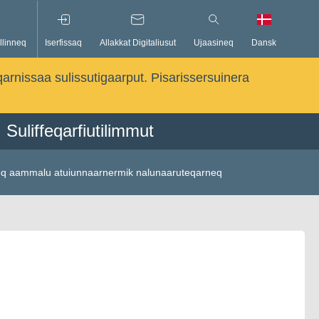
llinneq
Iserfissaq
Allakkat Digitaliusut
Ujaasineq
Dansk
qarnissaa sulissutigaarput. Pisarissersuinera
Suliffeqarfiutilimmut
neq aammalu atuiunnaarnermik nalunaaruteqarneq