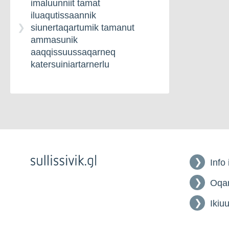
imaluunniit tamat
iluaqutissaannik
siunertaqartumik tamanut
ammasunik
aaqqissuussaqarneq
katersuiniartarnerlu
Info
Oqar
Ikiuu