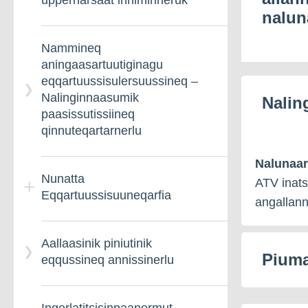
uppernarsaat inniminneruk
nalun
Nammineq
aningaasartuutiginagu
eqqartuussisulersuussineq –
Nalinginnaasumik
Nalin
paasissutissiineq
qinnuteqartarnerlu
Nalunaar
Nunatta
ATV inats
Eqqartuussisuuneqarfia
angallann
Aallaasinik piniutinik
Piuma
eqqussineq annissinerlu