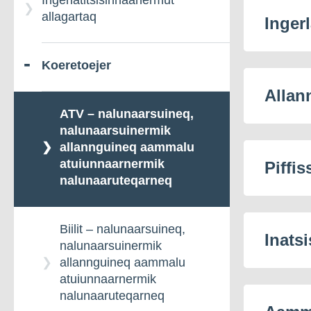
Ingerlatitsisinnaanermut
allagartaq
Inger
Koeretoejer
Allan
ATV – nalunaarsuineq,
nalunaarsuinermik
allannguineq aammalu
atuiunnaarnermik
Piffis
nalunaaruteqarneq
Biilit – nalunaarsuineq,
Inatsi
nalunaarsuinermik
allannguineq aammalu
atuiunnaarnermik
nalunaaruteqarneq