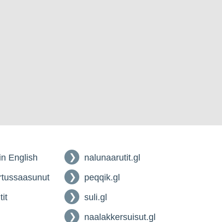
 in English
nalunaarutit.gl
tussaasunut
peqqik.gl
tit
suli.gl
naalakkersuisut.gl