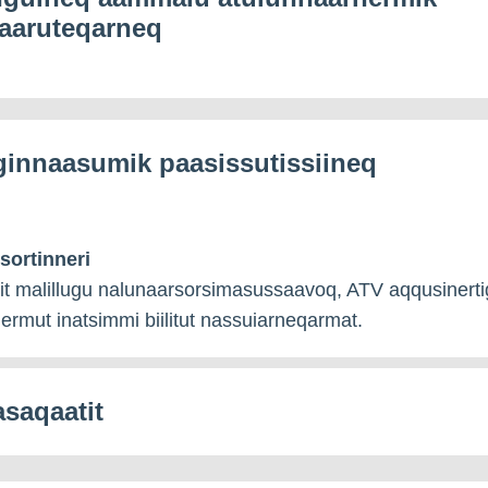
aaruteqarneq
ginnaasumik paasissutissiineq
sortinneri
it malillugu nalunaarsorsimasussaavoq, ATV aqqusinerti
ermut inatsimmi biilitut nassuiarneqarmat.
saqaatit