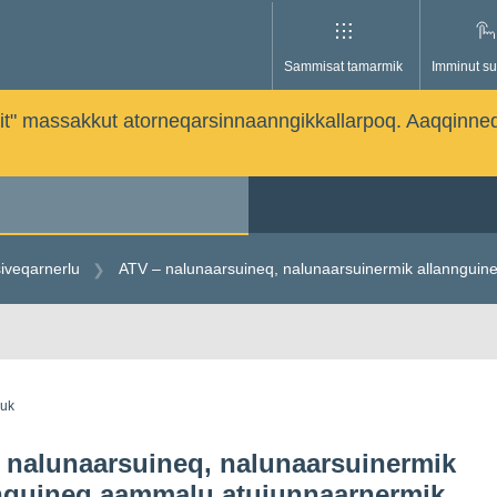
Sammisat tamarmik
Imminut su
issutit" massakkut atorneqarsinnaanngikkallarpoq. Aaqqinne
siveqarnerlu
ATV – nalunaarsuineq, nalunaarsuinermik allanngui
guk
 nalunaarsuineq, nalunaarsuinermik
nguineq aammalu atuiunnaarnermik