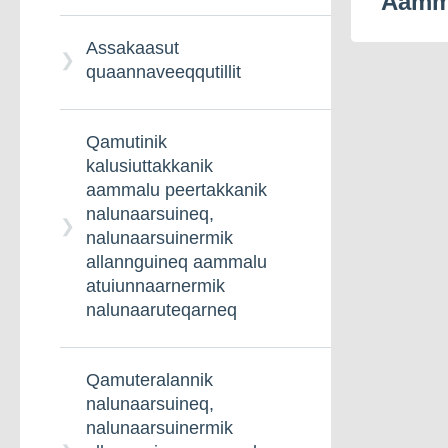
Aamma
Assakaasut
quaannaveeqqutillit
Qamutinik
kalusiuttakkanik
aammalu peertakkanik
nalunaarsuineq,
nalunaarsuinermik
allannguineq aammalu
atuiunnaarnermik
nalunaaruteqarneq
Qamuteralannik
nalunaarsuineq,
nalunaarsuinermik