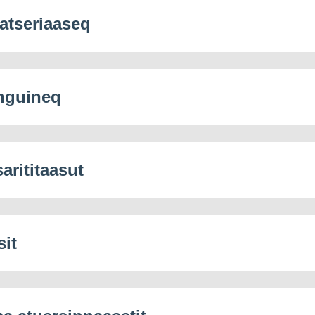
latseriaaseq
nguineq
sarititaasut
sit