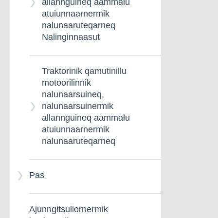
allannguineq aammalu
atuiunnaarnermik
nalunaaruteqarneq
Nalinginnaasut
Traktorinik qamutinillu
motoorilinnik
nalunaarsuineq,
nalunaarsuinermik
allannguineq aammalu
atuiunnaarnermik
nalunaaruteqarneq
Pas
Ajunngitsuliornermik