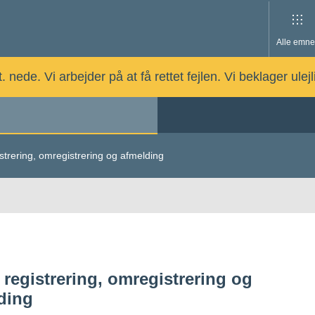
Alle emne
nede. Vi arbejder på at få rettet fejlen. Vi beklager ulej
strering, omregistrering og afmelding
 registrering, omregistrering og
ding