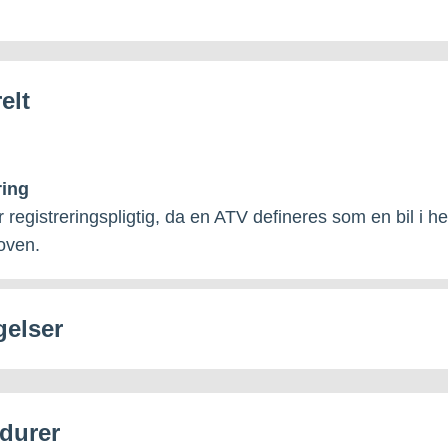
elt
ring
 registreringspligtig, da en ATV defineres som en bil i he
oven.
gelser
durer