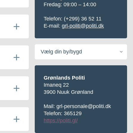
Fredag: 09:00 – 14:00
Telefon:
(+299) 36 52 11
E-mail:
grl-politi@politi.dk
Vælg
din
by/bygd
Grønlands Politi
Imaneq 22
3900 Nuuk Grønland
Mail: grl-personale@politi.dk
Telefon: 365129
https://politi.gl/