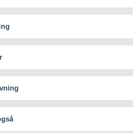
ing
r
vning
også