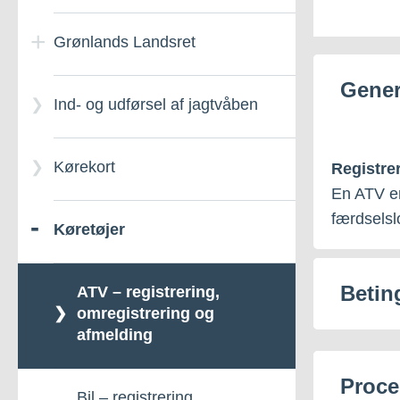
Grønlands Landsret
Gener
Ind- og udførsel af jagtvåben
Kørekort
Registre
En ATV er
færdselsl
Køretøjer
Betin
ATV – registrering,
omregistrering og
afmelding
Proce
Bil – registrering,