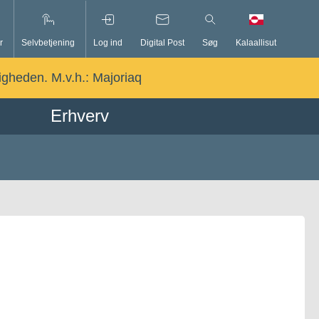
r
Selvbetjening
Log ind
Digital Post
Søg
Kalaallisut
ligheden. M.v.h.:
Majoriaq
Erhverv