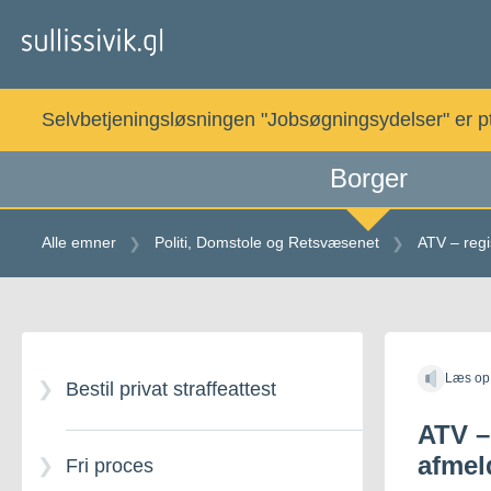
Gå
til
indholdet
Selvbetjeningsløsningen "Jobsøgningsydelser" er pt. 
Borger
Alle emner
Politi, Domstole og Retsvæsenet
ATV – regi
Gå
til
Læs op
indholdet
Bestil privat straffeattest
ATV –
afmel
Fri proces