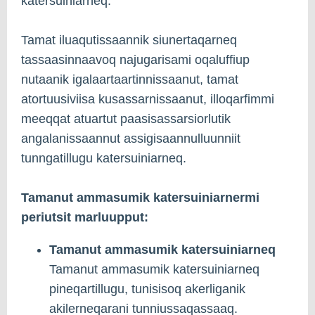
katersuiniarneq.
Tamat iluaqutissaannik siunertaqarneq
tassaasinnaavoq najugarisami oqaluffiup
nutaanik igalaartaartinnissaanut, tamat
atortuusiviisa kusassarnissaanut, illoqarfimmi
meeqqat atuartut paasisassarsiorlutik
angalanissaannut assigisaannulluunniit
tunngatillugu katersuiniarneq.
Tamanut ammasumik katersuiniarnermi
periutsit marluupput:
Tamanut ammasumik katersuiniarneq
Tamanut ammasumik katersuiniarneq
pineqartillugu, tunisisoq akerliganik
akilerneqarani tunniussaqassaaq.