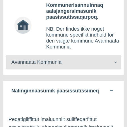
Kommunerisannuinnaq
aalajangersimasunik
paasissutissaqarpoq.
NB: Der findes ikke noget
kommune specifikt indhold for
den valgte kommune Avannaata
Kommunia
Kommunerisat
toqqaruk
Nalinginnaasumik paasissutissiineq
Peqatigiiffittut imaluunniit suliffeqarfittut