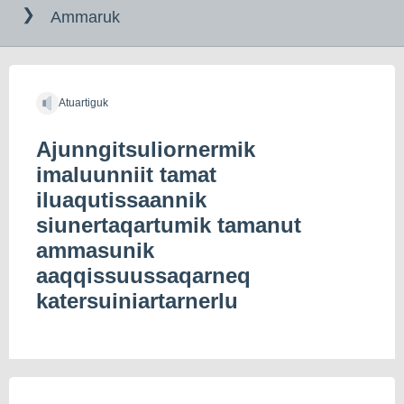
til
Ammaruk
indholdet
Atuartiguk
Ajunngitsuliornermik
imaluunniit tamat
iluaqutissaannik
siunertaqartumik tamanut
ammasunik
aaqqissuussaqarneq
katersuiniartarnerlu