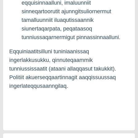
eqquisinnaalluni, imaluunniit
sinneqartoorutit ajunngitsuliornermut
tamalluunniit iluaqutissaannik
siunertaqarpata, peqataasoq
tunniussaqarnermigut pinnassinnaalluni.
Eqquiniaatitsilluni tuniniaanissaq
ingerlakkusukku, qinnuteqaammik
tunniussissaatit (ataani allaqqasut takukkit).
Politiit akuerseqqaartinnagit aaqqissuussaq
ingerlateqqusaanngilaq.