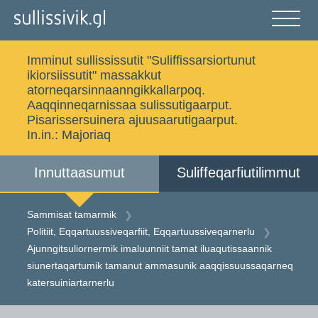
Gå
til
indholdet
Åben
og
Imminut sullississutit "Suliffissarsiortunut
luk
Ujaasigit
ikiorsiissutit" massakkut
menu
atorneqarsinnaanngikkallarpoq.
Aaqqinneqarnissaa sulissutigaarput.
Pisarissersuinera ajuusaarutigaarput.
In.in.:
Majoriaq
Sammisat tamarmik
Imminut sullinneq
Innuttaasumut
Suliffeqarfiutilimmut
Iserfissaq
Allakkat Digitaliusut
Sammisat tamarmik
Politiit, Eqqartuussiveqarfiit, Eqqartuussiveqarnerlu
Ajunngitsuliornermik imaluunniit tamat iluaqutissaannik
Dansk
siunertaqartumik tamanut ammasunik aaqqissuussaqarneq
katersuiniartarnerlu
Gå