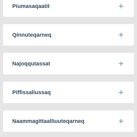
Piumasaqaatit
Qinnuteqarneq
Najoqqutassat
Piffissaliussaq
Naammagittaalliuuteqarneq