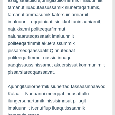
assigisaattullu ajunngitsuliornermik imaluunniit
tamanut iluaqutaasussamik siunertaqartumik,
tamanut ammasumik katersuiniarniaruit
imaluunniit eqquiniaatitsinikkut tuniniaaniaruit,
najukkanni politeeqarfimmut
nalunaaruteqassaatit imaluunniit
politeeqarfimmit akuersissummik
pissarseqqaassaatit.Qinnuteqaat
politeeqarfimmut nassiutinnagu
aaqqissuussinissamut akuersissut kommunimiit
pissarsiareqqaassavat.
Ajunngitsuliornermik siunertaq tassaasinnaavoq
Kalaallit Nunaanni meeqqat inuusuttullu
ilungersunartumik inissisimasut pillugit
imaluunniit Neriuffiup iluaqutissaannik