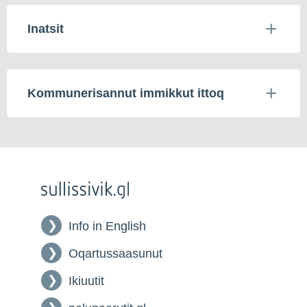
Inatsit
Kommunerisannut immikkut ittoq
Info in English
Oqartussaasunut
Ikiuutit