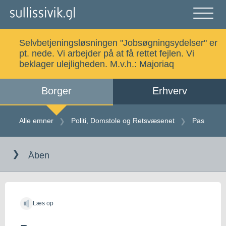
Gå
til
indholdet
Åben
og
Selvbetjeningsløsningen "Jobsøgningsydelser" er
luk
Søg
pt. nede. Vi arbejder på at få rettet fejlen. Vi
menu
beklager ulejligheden. M.v.h.:
Majoriaq
Borger
Erhverv
Alle emner
Selvbetjening
Alle emner
Politi, Domstole og Retsvæsenet
Pas
Gå
Log ind
Digital Post
til
Åben
indholdet
Kalaallisut
Læs op