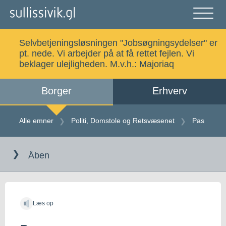
Gå
til
indholdet
Åben
og
Selvbetjeningsløsningen "Jobsøgningsydelser" er
luk
Søg
pt. nede. Vi arbejder på at få rettet fejlen. Vi
menu
beklager ulejligheden. M.v.h.:
Majoriaq
Borger
Erhverv
Alle emner
Selvbetjening
Alle emner
Politi, Domstole og Retsvæsenet
Pas
Gå
Log ind
Digital Post
til
Åben
indholdet
Kalaallisut
Læs op