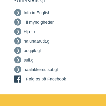
Info in English
Til myndigheder
Hjælp
nalunaarutit.gl
peqqik.gl
suli.gl
naalakkersuisut.gl
Følg os på Facebook