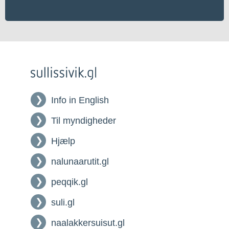
Info in English
Til myndigheder
Hjælp
nalunaarutit.gl
peqqik.gl
suli.gl
naalakkersuisut.gl