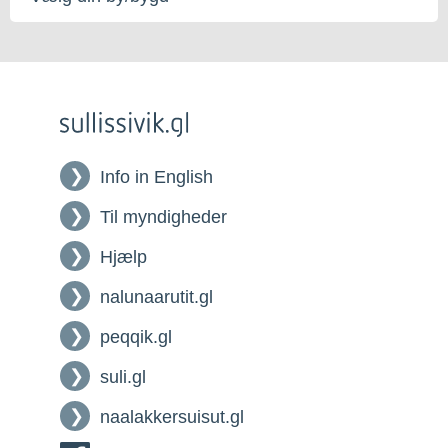
din
by/bygd
Info in English
Til myndigheder
Hjælp
nalunaarutit.gl
peqqik.gl
suli.gl
naalakkersuisut.gl