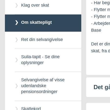
- Har beg
Klag over skat
- Flytter 
Momsrefusion
- Flytter
Om skattepligt
- Arbejde
Motorafgift
Base
Ret din selvangivelse
Det er din
Stempelafgift
skat, fra 
Suila-tapit - Se dine
oplysninger
Selvangivelse af visse
udenlandske
Det gå
pensionsordninger
Skattekort