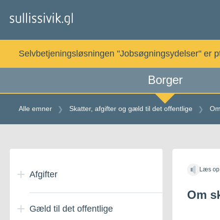
Gå
til
indholdet
Selvbetjeningsløsningen "Jobsøgningsydelser" er pt. 
Borger
Alle emner
Skatter, afgifter og gæld til det offentlige
Om 
Gå
til
Læs op
indholdet
Afgifter
Om sk
Gæld til det offentlige
Automatspilafgift