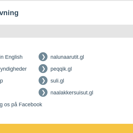
vning
 in English
nalunaarutit.gl
myndigheder
peqqik.gl
lp
suli.gl
naalakkersuisut.gl
g os på Facebook