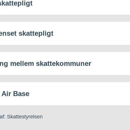
skattepligt
nset skattepligt
ing mellem skattekommuner
 Air Base
af: Skattestyrelsen