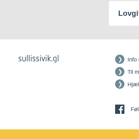
Lovgi
Info
Til 
Hjæ
Føl