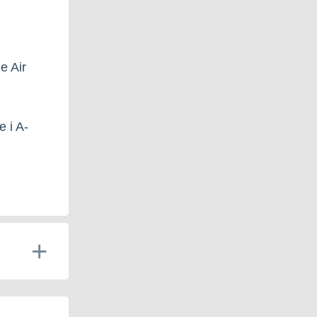
e Air
e i A-