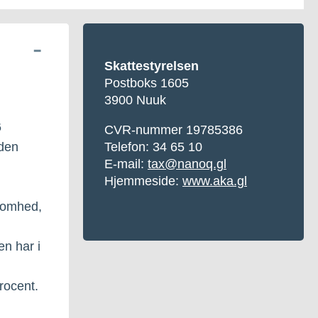
Skattestyrelsen
Postboks 1605
3900 Nuuk
6
CVR-nummer 19785386
 den
Telefon: 34 65 10
E-mail:
tax@nanoq.gl
Hjemmeside:
www.aka.gl
ksomhed,
n har i
procent.