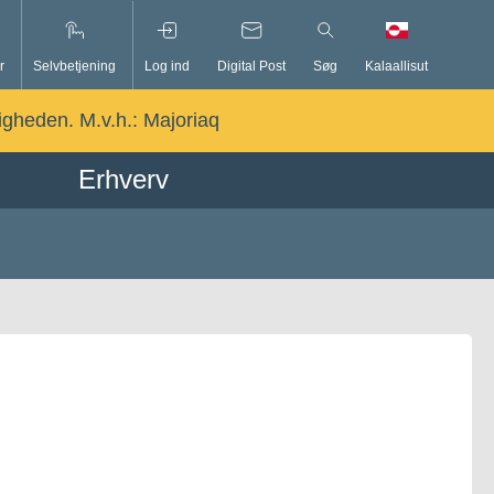
r
Selvbetjening
Log ind
Digital Post
Søg
Kalaallisut
ligheden. M.v.h.:
Majoriaq
Erhverv