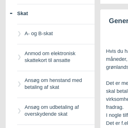
Skat
Indførselsafgift for
Ansøgning om
Gener
køretøjer
eftergivelse af skattegæld
A- og B-skat
Indførselsafgift for varer
Betaling af gæld
Hvis du h
Anmod om elektronisk
måneder, h
Havne- og
Se din restance til det
skattekort til ansatte
grønlands
krydstogtpassagerafgifter
offentlige
Ansøg om henstand med
Det er me
Privat indførsel af øl, vin
Tvangsinddrivelse
betaling af skat
skal beta
og spiritus til Grønland -
virksomhe
Som fragt
fradrag.
Ansøg om udbetaling af
overskydende skat
I nogle ti
Lotteriafgift
Det er f.e