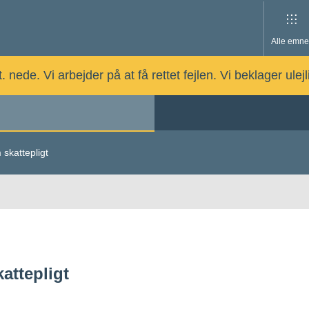
Alle emne
nede. Vi arbejder på at få rettet fejlen. Vi beklager ulej
skattepligt
attepligt