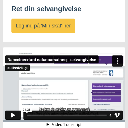
Ret din selvangivelse
Log ind på 'Min skat' her