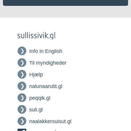
Info in English
Til myndigheder
Hjælp
nalunaarutit.gl
peqqik.gl
suli.gl
naalakkersuisut.gl