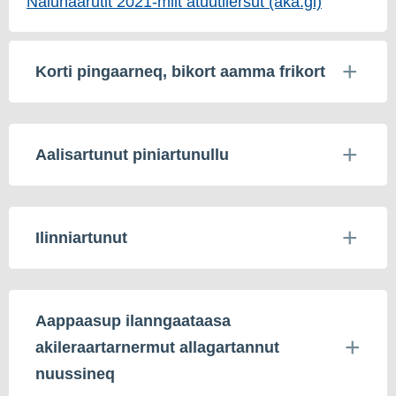
Nalunaarutit 2021-miit atuutilersut (aka.gl)
Korti pingaarneq, bikort aamma frikort
Aalisartunut piniartunullu
Ilinniartunut
Aappaasup ilanngaataasa
akileraartarnermut allagartannut
nuussineq