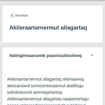
Atuartiguk
Akileraartarnermut allagartaq
Nalinginnaasumik paasissutissiineq
Akileraartarnermut allagartaq skiimaavoq
akissarsiavit tunniunnissaannut atatillugu
sulisitsisunnit atorneqartartoq.
Akileraartarnermut allagartaq naapertorlugu