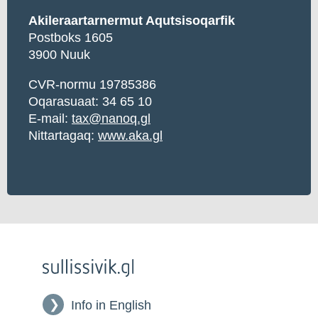
Akileraartarnermut Aqutsisoqarfik
Postboks 1605
3900 Nuuk
CVR-normu 19785386
Oqarasuaat: 34 65 10
E-mail:
tax@nanoq.gl
Nittartagaq:
www.aka.gl
Info in English