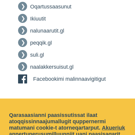
Oqartussaasunut
Ikiuutit
nalunaarutit.gl
peqqik.gl
suli.gl
naalakkersuisut.gl
Facebookimi malinnaavigitigut
Qarasaasianni paasissutissat ilaat
atoqqissinnaajumallugit quppernermi
matumani cookie-t atorneqartarput.
Akueriuk
annertunerusumilluunniit
uani paasisaqarit
.