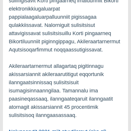
suliffigisavit Korti pingaarneq imaluunniit Bikorti
elektronikkiugaluarpat
pappialaagaluarpalluunniit pigissagaa
qulakkiissavat. Nalorniguit sulisitsisut
attavigissavat sulisitsisuillu Korti pingaarneq
Bikortiluunniit piginngippagu, Akileraartarnermut
Aqutsisoqarfimmut noqqaassutigissavat.
Akileraartarnermut allagartaq pigitinnagu
akissarsiannit akileraarutitigut eqqortunik
ilanngaatsinnissaq sulisitsisuit
isumagisinnaanngilaa. Tamannalu ima
paasineqassaaq, ilanngaateqaruit ilanngaatit
atornagit akissarsiannit 45 procentimik
sulisitsisoq ilanngaasassaaq.