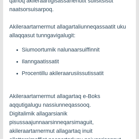
qanoq akileraartigisassanerlutit sulisitsisut
naatsorsuisarpoq.
Akileraartarnermut allagartaliunneqassaatit uku
allaqqasut tunngavigalugit:
Siumoortumik nalunaarsuiffinnit
Ilanngaatissatit
Procentillu akileraarusiissutissatit
Akileraartarnermut allagartaq e-Boks
aqqutigalugu nassiunneqassooq.
Digitalimik allagarsianik
pisussaajunnaarsinneqarsimaguit,
akileraartarnermut allagartaq inuit