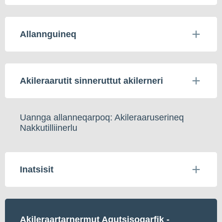
Allannguineq
Akileraarutit sinneruttut akilerneri
Uannga allanneqarpoq: Akileraaruserineq
Nakkutilliinerlu
Inatsisit
Akileraartarnermut Aqutsisoqarfik -