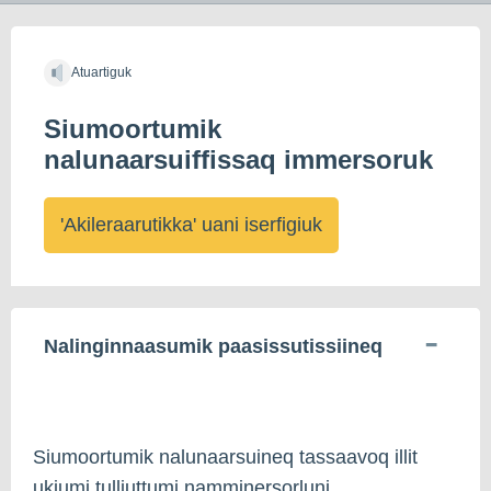
Atuartiguk
Siumoortumik
nalunaarsuiffissaq immersoruk
'Akileraarutikka' uani iserfigiuk
Nalinginnaasumik paasissutissiineq
Siumoortumik nalunaarsuineq tassaavoq illit
ukiumi tulliuttumi namminersorluni