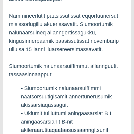
Nammineerlutit paasissutissat eqqortuunersut
misissorlugillu akuerissavatit. Siumoortumik
nalunaarsuineq allanngortissagukku,
kingusinnerpaamik paasissutissat novembarip
ulluisa 15-ianni iluarsereersimassavatit.
Siumoortumik nalunaarsuiffimmut allannguutit
tassaasinnaapput:
• Siumoortumik nalunaarsuiffimmi
naatsorsuutigisamit annertunerusumik
akissarsiaqassaguit
• Ukiumit tulliuttumi aningaasarsiat B-t
aningaasarsianit B-nit
akileraarutitaqaataasussaanngitsunit