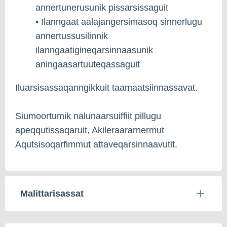
annertunerusunik pissarsissaguit
• Ilanngaat aalajangersimasoq sinnerlugu
annertussusilinnik
ilanngaatigineqarsinnaasunik
aningaasartuuteqassaguit
Iluarsisassaqanngikkuit taamaatsiinnassavat.
Siumoortumik nalunaarsuiffiit pillugu
apeqqutissaqaruit, Akileraararnermut
Aqutsisoqarfimmut attaveqarsinnaavutit.
Malittarisassat