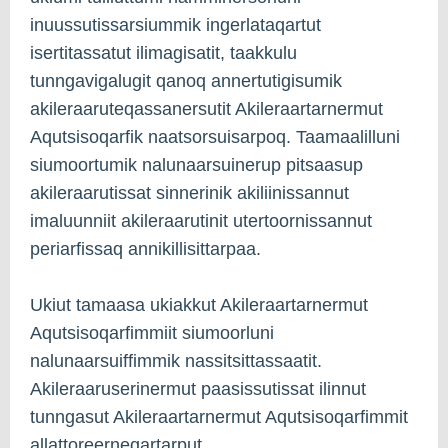
inuussutissarsiummik ingerlataqartut
isertitassatut ilimagisatit, taakkulu
tunngavigalugit qanoq annertutigisumik
akileraaruteqassanersutit Akileraartarnermut
Aqutsisoqarfik naatsorsuisarpoq. Taamaalilluni
siumoortumik nalunaarsuinerup pitsaasup
akileraarutissat sinnerinik akiliinissannut
imaluunniit akileraarutinit utertoornissannut
periarfissaq annikillisittarpaa.
Ukiut tamaasa ukiakkut Akileraartarnermut
Aqutsisoqarfimmiit siumoorluni
nalunaarsuiffimmik nassitsittassaatit.
Akileraaruserinermut paasissutissat ilinnut
tunngasut Akileraartarnermut Aqutsisoqarfimmit
allattoreerneqartarput.