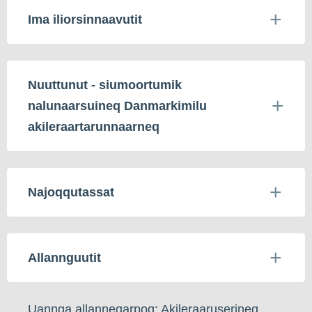
Ima iliorsinnaavutit
Nuuttunut - siumoortumik
nalunaarsuineq Danmarkimilu
akileraartarunnaarneq
Najoqqutassat
Allannguutit
Uannga allanneqarpoq: Akileraaruserineq