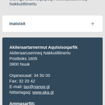
Nakkutilliinerlu
Inatsisit
Akileraartarnermut Aqutsisoqarfik
Akileraaruserineq Nakkutilliinerlu
Postboks 1605
3900 Nuuk
Oqarasuaat: 34 50 00
Fax: 32 20 42
E-mail:
tax@nanoq.gl
Nittartagaq:
www.aka.gl
Ammasarfiit: