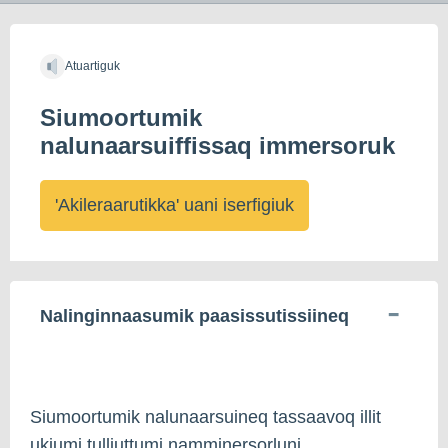
Atuartiguk
Siumoortumik
nalunaarsuiffissaq immersoruk
'Akileraarutikka' uani iserfigiuk
Nalinginnaasumik paasissutissiineq
Siumoortumik nalunaarsuineq tassaavoq illit
ukiumi tulliuttumi namminersorluni