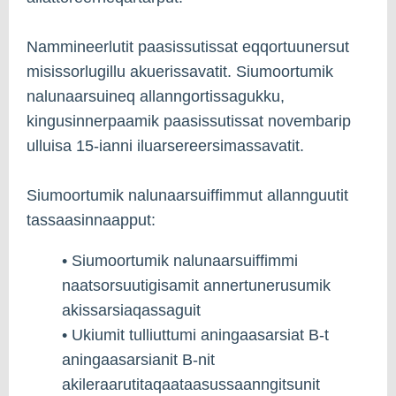
Nammineerlutit paasissutissat eqqortuunersut
misissorlugillu akuerissavatit. Siumoortumik
nalunaarsuineq allanngortissagukku,
kingusinnerpaamik paasissutissat novembarip
ulluisa 15-ianni iluarsereersimassavatit.
Siumoortumik nalunaarsuiffimmut allannguutit
tassaasinnaapput:
• Siumoortumik nalunaarsuiffimmi
naatsorsuutigisamit annertunerusumik
akissarsiaqassaguit
• Ukiumit tulliuttumi aningaasarsiat B-t
aningaasarsianit B-nit
akileraarutitaqaataasussaanngitsunit