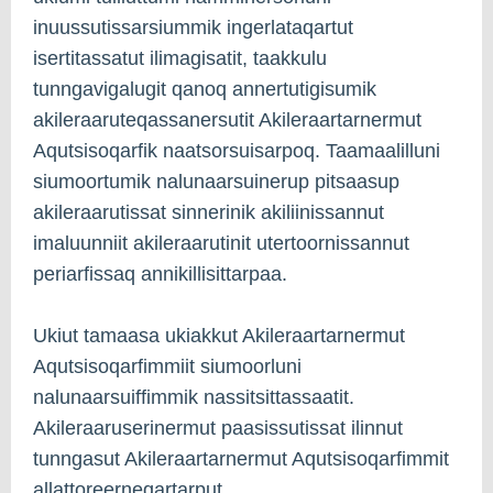
inuussutissarsiummik ingerlataqartut
isertitassatut ilimagisatit, taakkulu
tunngavigalugit qanoq annertutigisumik
akileraaruteqassanersutit Akileraartarnermut
Aqutsisoqarfik naatsorsuisarpoq. Taamaalilluni
siumoortumik nalunaarsuinerup pitsaasup
akileraarutissat sinnerinik akiliinissannut
imaluunniit akileraarutinit utertoornissannut
periarfissaq annikillisittarpaa.
Ukiut tamaasa ukiakkut Akileraartarnermut
Aqutsisoqarfimmiit siumoorluni
nalunaarsuiffimmik nassitsittassaatit.
Akileraaruserinermut paasissutissat ilinnut
tunngasut Akileraartarnermut Aqutsisoqarfimmit
allattoreerneqartarput.