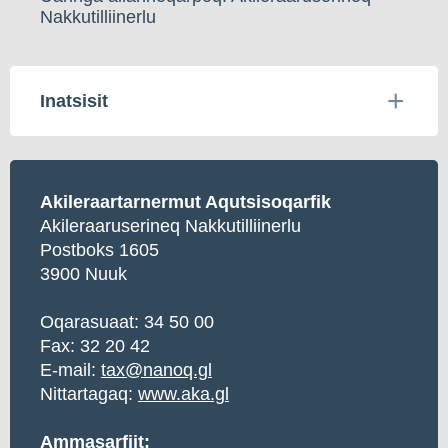
Nakkutilliinerlu
Inatsisit
Akileraartarnermut Aqutsisoqarfik
Akileraaruserineq Nakkutilliinerlu
Postboks 1605
3900 Nuuk
Oqarasuaat: 34 50 00
Fax: 32 20 42
E-mail:
tax@nanoq.gl
Nittartagaq:
www.aka.gl
Ammasarfiit: