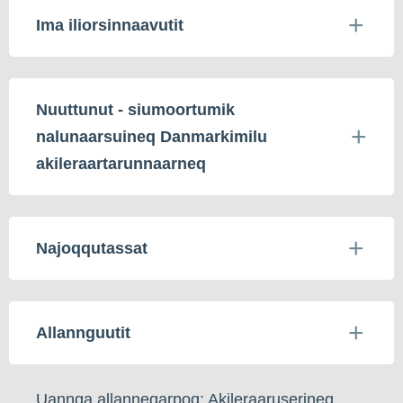
Ima iliorsinnaavutit
Nuuttunut - siumoortumik
nalunaarsuineq Danmarkimilu
akileraartarunnaarneq
Najoqqutassat
Allannguutit
Uannga allanneqarpoq: Akileraaruserineq