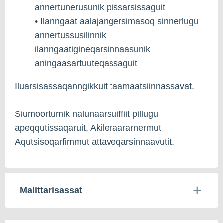
annertunerusunik pissarsissaguit
• Ilanngaat aalajangersimasoq sinnerlugu
annertussusilinnik
ilanngaatigineqarsinnaasunik
aningaasartuuteqassaguit
Iluarsisassaqanngikkuit taamaatsiinnassavat.
Siumoortumik nalunaarsuiffiit pillugu
apeqqutissaqaruit, Akileraararnermut
Aqutsisoqarfimmut attaveqarsinnaavutit.
Malittarisassat