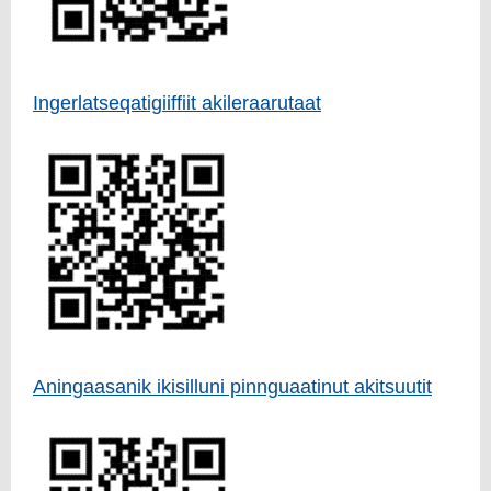
Ingerlatseqatigiiffiit akileraarutaat
Aningaasanik ikisilluni pinnguaatinut akitsuutit