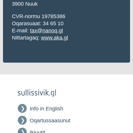
3900 Nuuk
CVR-normu 19785386
Oqarasuaat: 34 65 10
E-mail:
tax@nanoq.gl
Nittartagaq:
www.aka.gl
Info in English
Oqartussaasunut
Ikiuutit