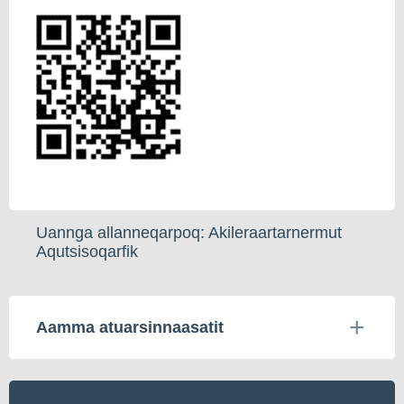
Uannga allanneqarpoq: Akileraartarnermut
Aqutsisoqarfik
Aamma atuarsinnaasatit