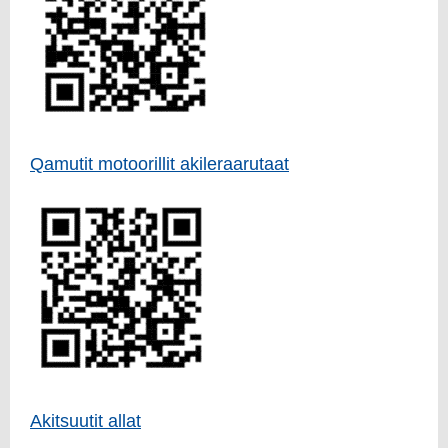
Qamutit motoorillit akileraarutaat
Akitsuutit allat