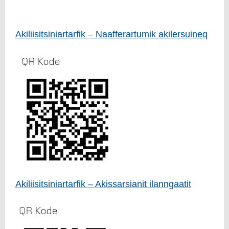
Akiliisitsiniartarfik – Naafferartumik akilersuineq
Akiliisitsiniartarfik – Akissarsianit ilanngaatit