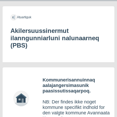
Atuartiguk
Akilersuussinermut
ilanngunniarluni nalunaarneq
(PBS)
Kommunerisannuinnaq
aalajangersimasunik
paasissutissaqarpoq.
NB: Der findes ikke noget
kommune specifikt indhold for
den valgte kommune Avannaata