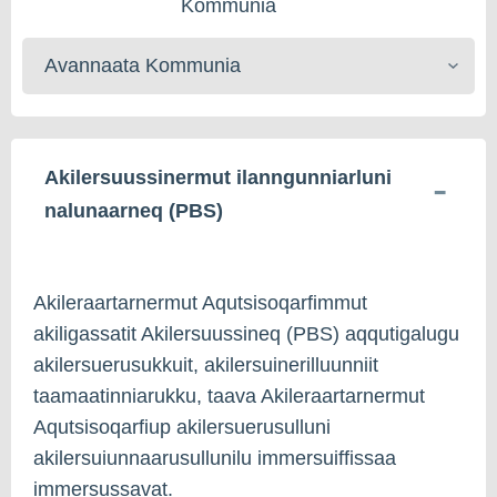
Kommunia
Kommunerisat
toqqaruk
Akilersuussinermut ilanngunniarluni
nalunaarneq (PBS)
Akileraartarnermut Aqutsisoqarfimmut
akiligassatit Akilersuussineq (PBS) aqqutigalugu
akilersuerusukkuit, akilersuinerilluunniit
taamaatinniarukku, taava Akileraartarnermut
Aqutsisoqarfiup akilersuerusulluni
akilersuiunnaarusullunilu immersuiffissaa
immersussavat.