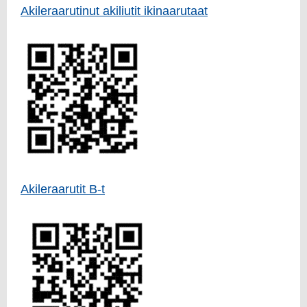
Akileraarutinut akiliutit ikinaarutaat
Akileraarutit B-t