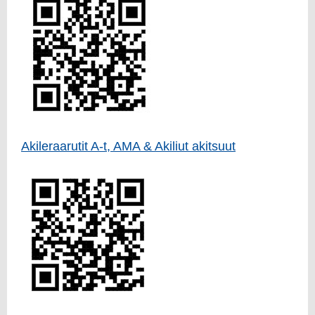
Akileraarutit A-t, AMA & Akiliut akitsuut