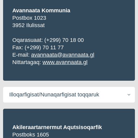
Avannaata Kommunia
Postbox 1023
3952 Ilulissat
Oqarasuaat:
(+299) 70 18 00
Fax: (+299) 70 11 77
E-mail:
avannaata@avannaata.gl
Nittartagaq:
www.avannaata.gl
Illoqarfigisat/Nunaqarfigisat
toqqaruk
Akileraartarnermut Aqutsisoqarfik
Postboks 1605