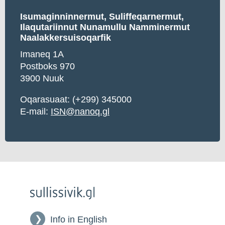
Isumaginninnermut, Suliffeqarnermut,
Ilaqutariinnut Nunamullu Namminermut
Naalakkersuisoqarfik
Imaneq 1A
Postboks 970
3900 Nuuk
Oqarasuaat: (+299) 345000
E-mail:
ISN@nanoq.gl
Info in English