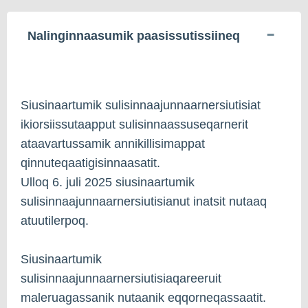
Nalinginnaasumik paasissutissiineq
Siusinaartumik sulisinnaajunnaarnersiutisiat
ikiorsiissutaapput sulisinnaassuseqarnerit
ataavartussamik annikillisimappat
qinnuteqaatigisinnaasatit.
Ulloq 6. juli 2025 siusinaartumik
sulisinnaajunnaarnersiutisianut inatsit nutaaq
atuutilerpoq.
Siusinaartumik
sulisinnaajunnaarnersiutisiaqareeruit
maleruagassanik nutaanik eqqorneqassaatit.