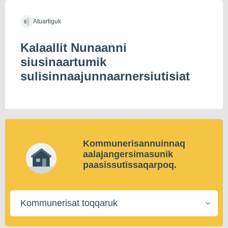
Atuartiguk
Kalaallit Nunaanni
siusinaartumik
sulisinnaajunnaarnersiutisiat
Kommunerisannuinnaq
aalajangersimasunik
paasissutissaqarpoq.
Kommunerisat
toqqaruk