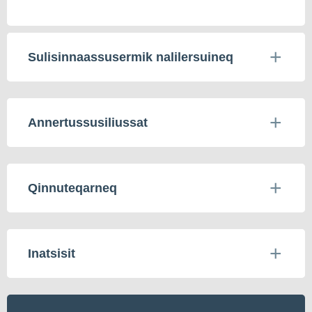
Sulisinnaassusermik nalilersuineq
Annertussusiliussat
Qinnuteqarneq
Inatsisit