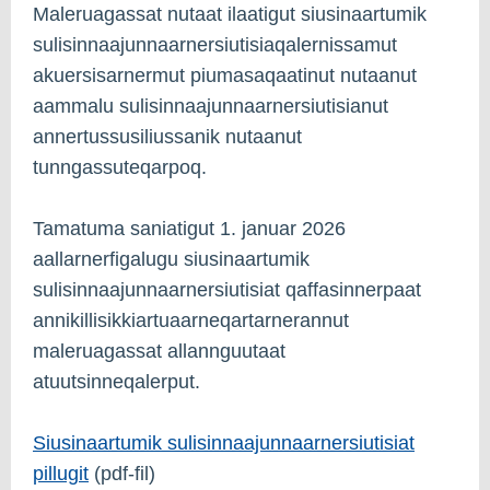
Maleruagassat nutaat ilaatigut siusinaartumik
sulisinnaajunnaarnersiutisiaqalernissamut
akuersisarnermut piumasaqaatinut nutaanut
aammalu sulisinnaajunnaarnersiutisianut
annertussusiliussanik nutaanut
tunngassuteqarpoq.
Tamatuma saniatigut 1. januar 2026
aallarnerfigalugu siusinaartumik
sulisinnaajunnaarnersiutisiat qaffasinnerpaat
annikillisikkiartuaarneqartarnerannut
maleruagassat allannguutaat
atuutsinneqalerput.
Siusinaartumik sulisinnaajunnaarnersiutisiat
pillugit
(pdf-fil)