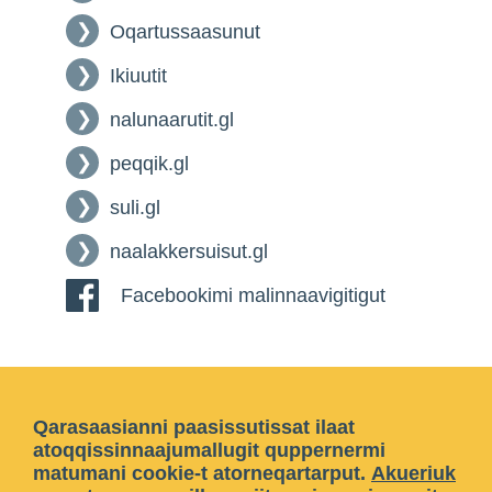
Oqartussaasunut
Ikiuutit
nalunaarutit.gl
peqqik.gl
suli.gl
naalakkersuisut.gl
Facebookimi malinnaavigitigut
Qarasaasianni paasissutissat ilaat
atoqqissinnaajumallugit quppernermi
matumani cookie-t atorneqartarput.
Akueriuk