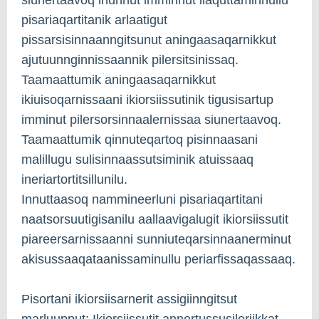
pisariaqartitanik arlaatigut
pissarsisinnaanngitsunut aningaasaqarnikkut
ajutuunnginnissaannik pilersitsinissaq.
Taamaattumik aningaasaqarnikkut
ikiuisoqarnissaani ikiorsiissutinik tigusisartup
imminut pilersorsinnaalernissaa siunertaavoq.
Taamaattumik qinnuteqartoq pisinnaasani
malillugu sulisinnaassutsiminik atuissaaq
ineriartortitsillunilu.
Innuttaasoq nammineerluni pisariaqartitani
naatsorsuutigisanilu aallaavigalugit ikiorsiissutit
piareersarnissaanni sunniuteqarsinnaanerminut
akisussaaqataanissaminullu periarfissaqassaaq.
Pisortani ikiorsiisarnerit assigiinngitsut
marluupput: Ikiorsiissutit annertussusileriikkat