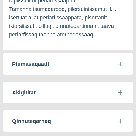
tapiissutitut periarfissaapput.
Tamanna isumaqarpoq, pilersuinissamut il.il.
isertitat allat periarfissaappata, pisortanit
ikiorsiissutit pillugit qinnuteqartinnani, taava
periarfissaq taanna atorneqassaaq.
Piumasaqaatit
Akigititat
Qinnuteqarneq