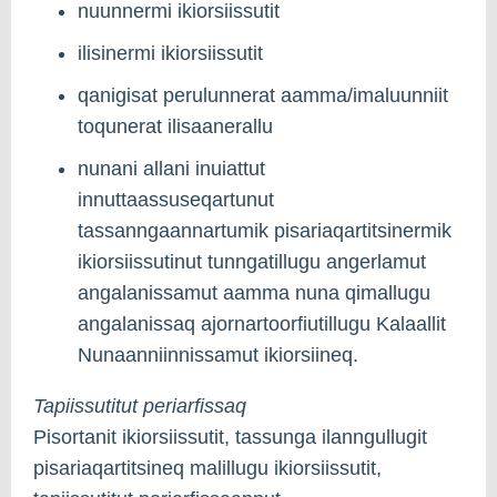
nuunnermi ikiorsiissutit
ilisinermi ikiorsiissutit
qanigisat perulunnerat aamma/imaluunniit
toqunerat ilisaanerallu
nunani allani inuiattut
innuttaassuseqartunut
tassanngaannartumik pisariaqartitsinermik
ikiorsiissutinut tunngatillugu angerlamut
angalanissamut aamma nuna qimallugu
angalanissaq ajornartoorfiutillugu Kalaallit
Nunaanniinnissamut ikiorsiineq.
Tapiissutitut periarfissaq
Pisortanit ikiorsiissutit, tassunga ilanngullugit
pisariaqartitsineq malillugu ikiorsiissutit,