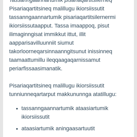
Pisariaqartitsineq malillugu ikiorsiissutit
tassanngaannartumik pisariaqartitsilernermi
ikiorsiissutaapput. Tassa imaappoq, pisut
ilimaginngisat immikkut ittut, illit
aapparisavilluunniit siumut
takorloorneqarsinnaanngitsunut inissinneq
taamaattumillu ileqqaagaqarnissamut
periarfissaasimanatik.
Pisariaqartitsineq malillugu ikiorsiissutit
tunniunneqartarput makkununnga atatillugu:
tassanngaannartumik ataasiartumik
ikiorsiissutit
ataasiartumik aningaasartuutit