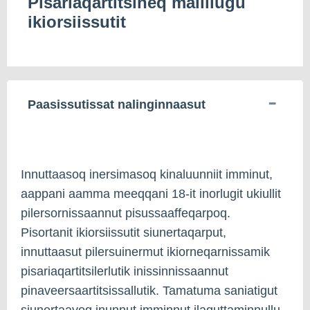
Pisariaqartitsineq malillugu
ikiorsiissutit
Paasissutissat nalinginnaasut
Innuttaasoq inersimasoq kinaluunniit imminut,
aappani aamma meeqqani 18-it inorlugit ukiullit
pilersornissaannut pisussaaffeqarpoq.
Pisortanit ikiorsiissutit siunertaqarput,
innuttaasut pilersuinermut ikiorneqarnissamik
pisariaqartitsilerlutik inissinnissaannut
pinaveersaartitsissallutik. Tamatuma saniatigut
siunertaavoq inunnut imminnut ilaquttaminnullu