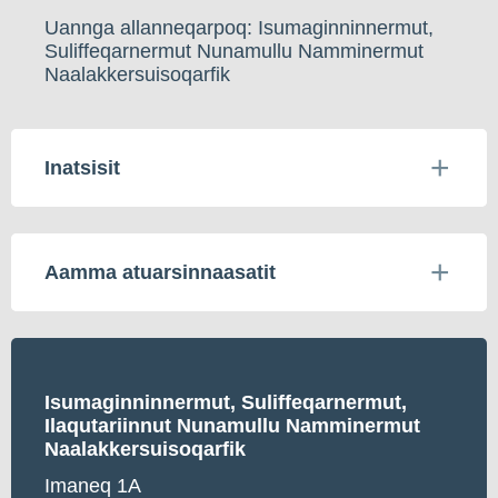
Uannga allanneqarpoq: Isumaginninnermut,
Suliffeqarnermut Nunamullu Namminermut
Naalakkersuisoqarfik
Inatsisit
Aamma atuarsinnaasatit
Isumaginninnermut, Suliffeqarnermut,
Ilaqutariinnut Nunamullu Namminermut
Naalakkersuisoqarfik
Imaneq 1A