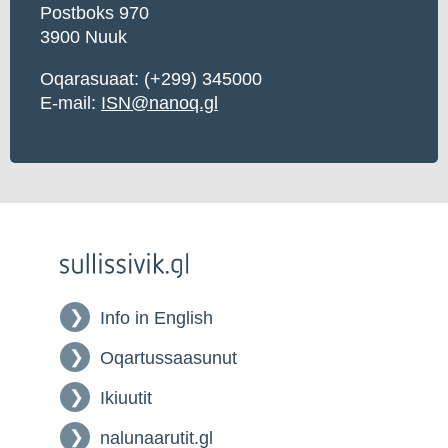
Postboks 970
3900 Nuuk
Oqarasuaat: (+299) 345000
E-mail:
ISN@nanoq.gl
Info in English
Oqartussaasunut
Ikiuutit
nalunaarutit.gl