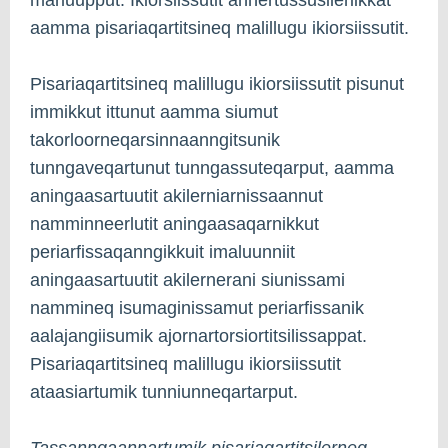
aamma pisariaqartitsineq malillugu ikiorsiissutit.
Pisariaqartitsineq malillugu ikiorsiissutit pisunut
immikkut ittunut aamma siumut
takorloorneqarsinnaanngitsunik
tunngaveqartunut tunngassuteqarput, aamma
aningaasartuutit akilerniarnissaannut
namminneerlutit aningaasaqarnikkut
periarfissaqanngikkuit imaluunniit
aningaasartuutit akilernerani siunissami
nammineq isumaginissamut periarfissanik
aalajangiisumik ajornartorsiortitsilissappat.
Pisariaqartitsineq malillugu ikiorsiissutit
ataasiartumik tunniunneqartarput.
Tassanngaannartumik pisariaqartitsilerneq