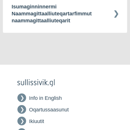
Isumaginninnermi
Naammagittaalliuteqartarfimmut
naammagittaalliuteqarit
Info in English
Oqartussaasunut
Ikiuutit