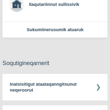
Ilaqutariinnut sullissivik
Sukumiinerusumik atuaruk
Soqutigineqarnerit
Inatsisitigut ataataqanngitsunut
neqeroorut