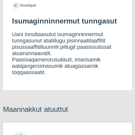
Atuartiguk
Isumaginninnermut tunngasut
Uani innuttaasutut isumaginninnermut
tunngasunut atatillugu pisinnaatitaaffitit
pisussaaffitilluunniit pillugit paasissutissat
atuarsinnaavatit.
Paasisaqarnerorusukkuit, imarisamik
aalajangersimasumik atuagassarnik
toqqaassaatit.
Maannakkut atuuttut