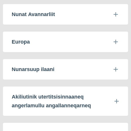
Nunat Avannarliit
Europa
Nunarsuup ilaani
Akiliutinik utertitsisinnaaneq
angerlamullu angallanneqarneq