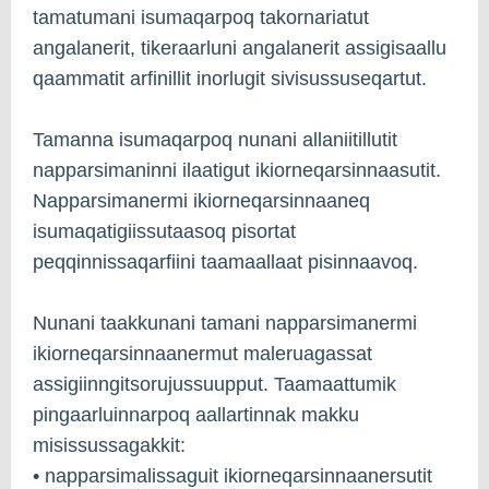
tamatumani isumaqarpoq takornariatut
angalanerit, tikeraarluni angalanerit assigisaallu
qaammatit arfinillit inorlugit sivisussuseqartut.
Tamanna isumaqarpoq nunani allaniitillutit
napparsimaninni ilaatigut ikiorneqarsinnaasutit.
Napparsimanermi ikiorneqarsinnaaneq
isumaqatigiissutaasoq pisortat
peqqinnissaqarfiini taamaallaat pisinnaavoq.
Nunani taakkunani tamani napparsimanermi
ikiorneqarsinnaanermut maleruagassat
assigiinngitsorujussuupput. Taamaattumik
pingaarluinnarpoq aallartinnak makku
misissussagakkit:
• napparsimalissaguit ikiorneqarsinnaanersutit