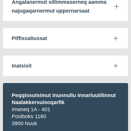
Angalanermut sillimmaserneq aamma
najugaqarnermut uppernarsaat
Piffissaliussat
Inatsisit
Peqqissutsimut Inunnullu Innarluutilinnut
Naalakkersuisoqarfik
Imaneq 1A - 401
Postboks 1160
3900 Nuuk