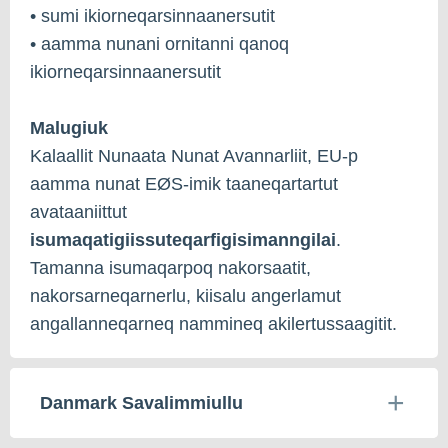
• sumi ikiorneqarsinnaanersutit
• aamma nunani ornitanni qanoq
ikiorneqarsinnaanersutit
Malugiuk
Kalaallit Nunaata Nunat Avannarliit, EU-p
aamma nunat EØS-imik taaneqartartut
avataaniittut
isumaqatigiissuteqarfigisimanngilai
.
Tamanna isumaqarpoq nakorsaatit,
nakorsarneqarnerlu, kiisalu angerlamut
angallanneqarneq nammineq akilertussaagitit.
Danmark Savalimmiullu