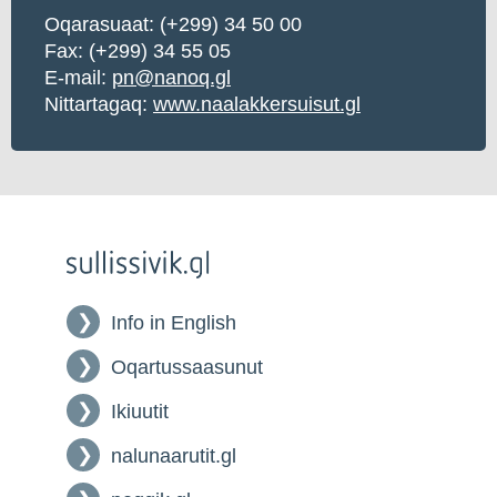
Oqarasuaat:
(+299) 34 50 00
Fax: (+299) 34 55 05
E-mail:
pn@nanoq.gl
Nittartagaq:
www.naalakkersuisut.gl
Info in English
Oqartussaasunut
Ikiuutit
nalunaarutit.gl