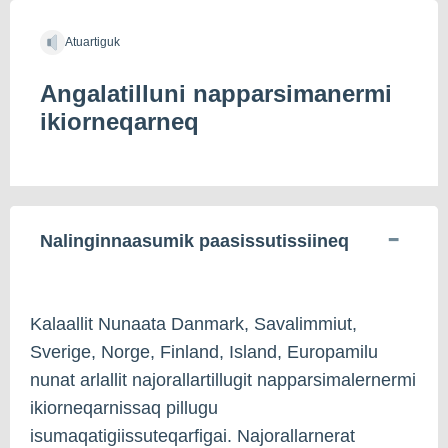
Atuartiguk
Angalatilluni napparsimanermi
ikiorneqarneq
Nalinginnaasumik paasissutissiineq
Kalaallit Nunaata Danmark, Savalimmiut,
Sverige, Norge, Finland, Island, Europamilu
nunat arlallit najorallartillugit napparsimalernermi
ikiorneqarnissaq pillugu
isumaqatigiissuteqarfigai. Najorallarnerat