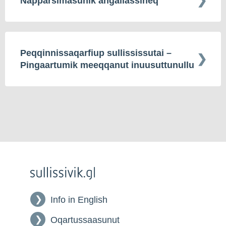
Napparsimasunik angallassineq
Peqqinnissaqarfiup sullississutai –
Pingaartumik meeqqanut inuusuttunullu
Info in English
Oqartussaasunut