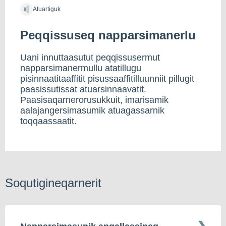
Atuartiguk
Peqqissuseq napparsimanerlu
Uani innuttaasutut peqqissusermut
napparsimanermullu atatillugu
pisinnaatitaaffitit pisussaaffitilluunniit pillugit
paasissutissat atuarsinnaavatit.
Paasisaqarnerorusukkuit, imarisamik
aalajangersimasumik atuagassarnik
toqqaassaatit.
Soqutigineqarnerit