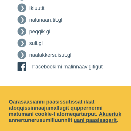
Ikiuutit
nalunaarutit.gl
peqqik.gl
suli.gl
naalakkersuisut.gl
Facebookimi malinnaavigitigut
Qarasaasianni paasissutissat ilaat
atoqqissinnaajumallugit quppernermi
matumani cookie-t atorneqartarput.
Akueriuk
annertunerusumilluunniit
uani paasisaqarit
.