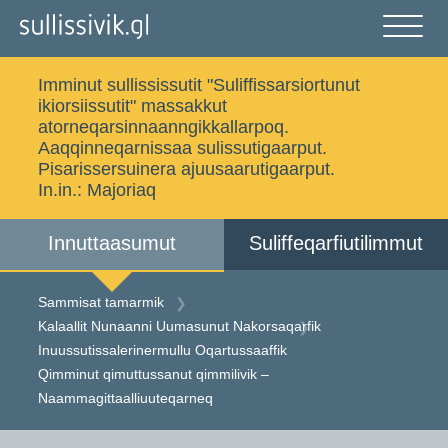
Gå
til
indholdet
Åben
og
Imminut sullississutit "Suliffissarsiortunut
luk
Ujaasigit
ikiorsiissutit" massakkut
menu
atorneqarsinnaanngikkallarpoq.
Aaqqinneqarnissaa sulissutigaarput.
Pisarissersuinera ajuusaarutigaarput.
In.in.:
Majoriaq
Sammisat tamarmik
Imminut sullinneq
Innuttaasumut
Suliffeqarfiutilimmut
Iserfissaq
Allakkat Digitaliusut
Sammisat tamarmik
Kalaallit Nunaanni Uumasunut Nakorsaqarfik
Inuussutissalerinermullu Oqartussaaffik
Dansk
Qimminut qimuttussanut qimmilivik –
Naammagittaalliuuteqarneq
Gå