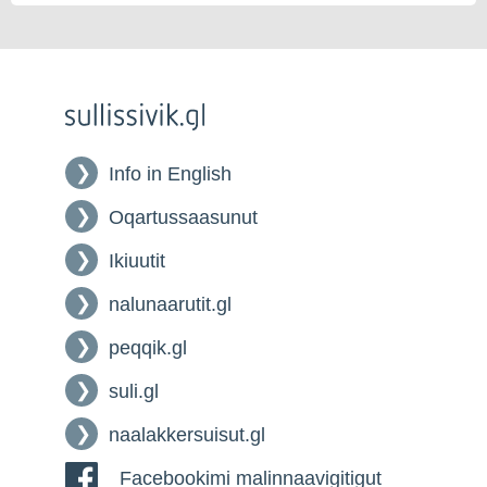
Info in English
Oqartussaasunut
Ikiuutit
nalunaarutit.gl
peqqik.gl
suli.gl
naalakkersuisut.gl
Facebookimi malinnaavigitigut