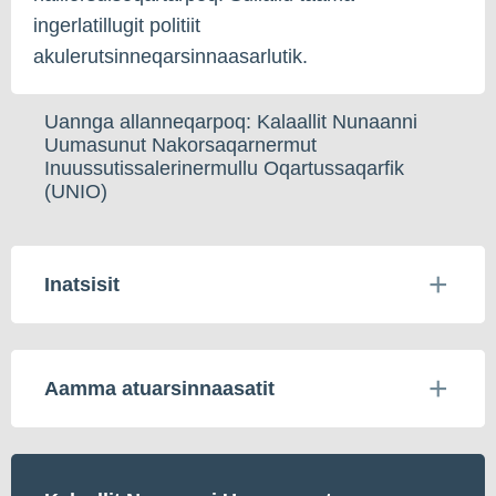
ingerlatillugit politiit
akulerutsinneqarsinnaasarlutik.
Uannga allanneqarpoq: Kalaallit Nunaanni
Uumasunut Nakorsaqarnermut
Inuussutissalerinermullu Oqartussaqarfik
(UNIO)
Inatsisit
Aamma atuarsinnaasatit