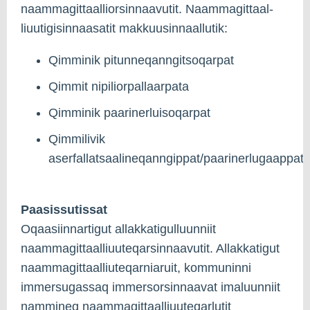
naammagittaalliorsinnaavutit. Naammagittaal­
liuutigisinnaasatit makkuusin­naallutik:
Qimminik pitunneqanngitsoqarpat
Qimmit nipiliorpallaarpata
Qimminik paarinerluisoqarpat
Qimmilivik
aserfallatsaalineqanngippat/paarinerlugaappat
Paasissutissat
Oqaasiinnartigut allakkatigulluunniit
naammagittaalliuuteqarsinnaavutit. Allakkatigut
naammagittaalliuteqarniaru­it, kommuninni
immersugassaq immersorsinnaavat imaluunniit
nammineq naammagittaalliuuteqarlutit