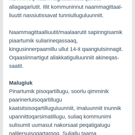
allagaqarlutit. Illit kommuninnut naammagittaal­
liuutit nassiutissavat tunniulluguluunniit.
Naammagittaalliuutit/maalaarutit sapinngisamik
piaartumik suliarineqassaaq,
kingusinnerpaamillu ullut 14-it qaangiutsinnagit.
Oqaasiinnartigut allakkatigulluunniit akineqas­
saatit.
Malugiuk
Pinartumik pisoqartillugu, soorlu qimminik
paarinerluisoqartillugu
kaatsitsisoqartilluguluunniit, imaluunniit inunnik
upannittoqarsimatillugu, suliaq kommunimi
sulisumit uuma­sut nakorsaat peqatigalugu
nalilersuisoqartarpoq. Suliallu taama