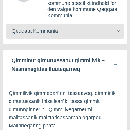
kommune specifikt indhold for
den valgte kommune Qeqqata
Kommunia
Kommunerisat
toqqaruk
Qimminut qimuttussanut qimmilivik –
Naammagittaalliuuteqarneq
Qimmilivik qimmeqarfinni tassaavoq, qimminik
qimuttussanik inissiisarfik, tassa qimmit
qimunnginnerini. Qimmiliveqarnermi
malitassanik malittarisassarpaaloqarpoq.
Malinneqanngippata