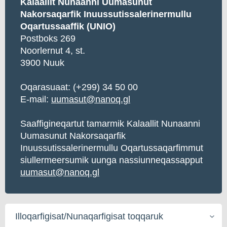
Kalaallit Nunaanni Uumasunut
Nakorsaqarfik Inuussutissalerinermullu
Oqartussaaffik (UNIO)
Postboks 269
Noorlernut 4, st.
3900 Nuuk
Oqarasuaat:
(+299) 34 50 00
E-mail:
uumasut@nanoq.gl
Saaffigineqartut tamarmik Kalaallit Nunaanni
Uumasunut Nakorsaqarfik
Inuussutissalerinermullu Oqartussaqarfimmut
siullermeersumik uunga nassiunneqassapput
uumasut@nanoq.gl
Illoqarfigisat/Nunaqarfigisat
toqqaruk