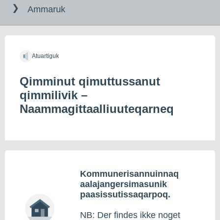
til
Ammaruk
indholdet
Atuartiguk
Qimminut qimuttussanut
qimmilivik –
Naammagittaalliuuteqarneq
Kommunerisannuinnaq
aalajangersimasunik
paasissutissaqarpoq.
NB: Der findes ikke noget