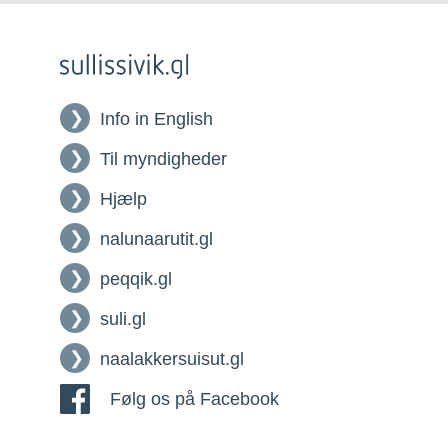
Info in English
Til myndigheder
Hjælp
nalunaarutit.gl
peqqik.gl
suli.gl
naalakkersuisut.gl
Følg os på Facebook