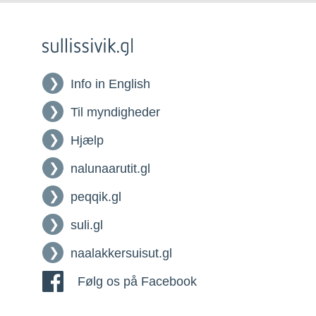
Info in English
Til myndigheder
Hjælp
nalunaarutit.gl
peqqik.gl
suli.gl
naalakkersuisut.gl
Følg os på Facebook