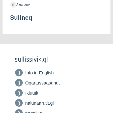
Atuartiguk
Sulineq
Info in English
Oqartussaasunut
Ikiuutit
nalunaarutit.gl